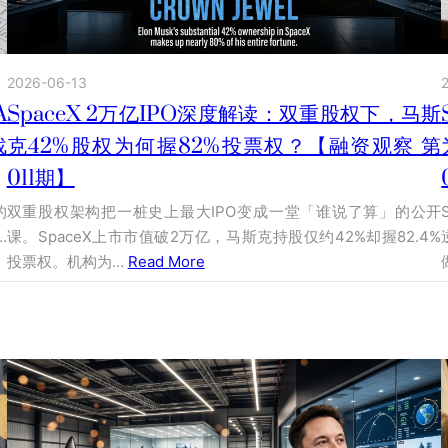
2026-06-13
A
SpaceX 2万亿IPO深度解读：双重股权下，马斯
战
克42%股权为何握82%投票权？【融资观察 第
011期】
的
双重股权架构把一桩史上最大IPO变成一堂「谁说了算」的公开
…
课。SpaceX上市市值破2万亿，马斯克持股仅约42%却握82.4%
投票权。机构为…
Read More