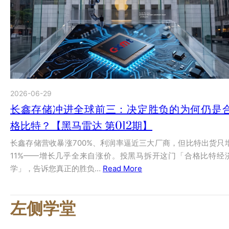
2026-06-29
长鑫存储冲进全球前三：决定胜负的为何仍是
格比特？【黑马雷达 第012期】
长鑫存储营收暴涨700%、利润率逼近三大厂商，但比特出货只
11%——增长几乎全来自涨价。投黑马拆开这门「合格比特经
学」，告诉您真正的胜负…
Read More
左侧学堂