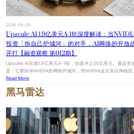
2026-06-29
Upscale AI 1.9亿美元A-1轮深度解读：当NVIDI
投资「拆自己护城河」的对手，AI网络的开放
开打【融资观察 第012期】
Upscale AI完成1.9亿美元A-1轮，估值冲上20亿美元。最反常
是：它要拆掉NVIDIA的网络护城河，而NVIDIA这次亲自掏钱进
Read More
黑马雷达