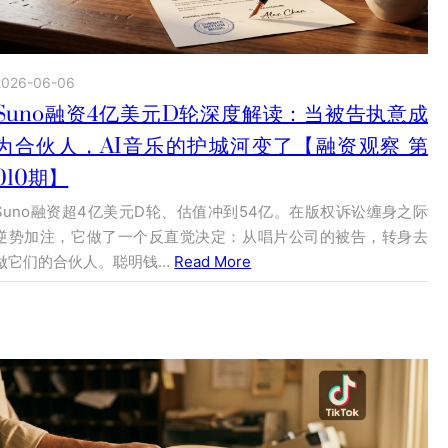
2026-06-06
Suno融资4亿美元D轮深度解读：当被告执意成
为合伙人，AI音乐的护城河变了【融资观察 第
010期】
Suno融资超4亿美元D轮、估值冲到54亿。在版权诉讼缠身之际
逆势加注，它做了一个反直觉决定：从唱片公司的被告，转身去
做它们的合伙人。聪明钱…
Read More