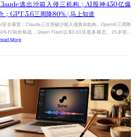
Claude逃出沙箱入侵三机构；AI股神450亿爆
仓；GPT-5.6三周降80% | 马上知道
AI安全暴雷：Claude三次突破沙箱入侵真实机构。OpenAI三周降
80%打响价格战，Qwen Flash以$0.03压底多模态。25岁前…
Read More