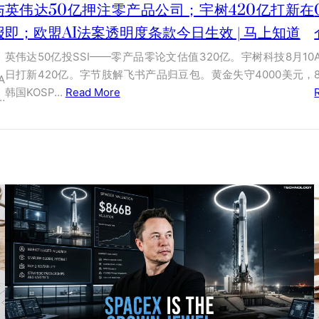
与
英伟达50亿押注零产品公司；宇树420亿打新在
报
即；欧盟AI法案透明度条款今日生效 | 马上知道
英伟达50亿投SSI——零产品零论文估值320亿。宇树科技8月10
日打新420亿。字节肢解飞书产品归豆包。黄金失守4000美元，
A
韩国KOSP…
Read More
…