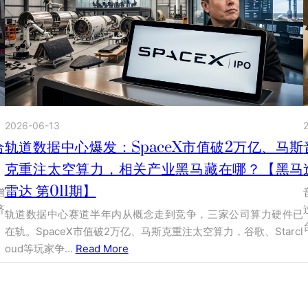
2026-06-13
合
轨道数据中心爆发：SpaceX市值破2万亿、马斯
克重注太空算力，相关产业黑马藏在哪？【黑马
雷达 第011期】
增
济
轨道数据中心赛道半年内从概念走到竞争，三家公司算力硬件已
在轨。SpaceX市值破2万亿、马斯克重注太空算力，谷歌、Starcl
oud等玩家争…
Read More