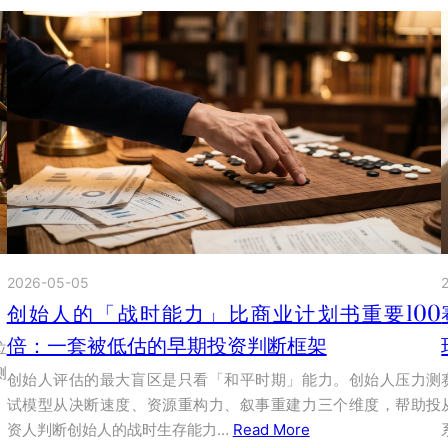
2026-05-05
创始人的「战时能力」比商业计划书重要100
倍：一套被低估的早期投资判断框架
位
侧
创始人评估的最大盲区是只看「和平时期」能力。创始人压力测
试模型从决断速度、资源重构力、叙事重建力三个维度，帮助投
资人判断创始人的战时生存能力…
Read More