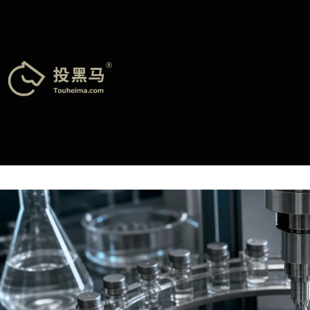
跳
至
内
容