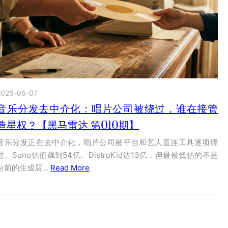
2026-06-07
音乐分发去中介化：唱片公司被绕过，谁在接管
造星权？【黑马雷达 第010期】
音乐分发正在去中介化，唱片公司被平台和艺人直连工具逐项绕
过。Suno估值飙到54亿、DistroKid达13亿，但最被低估的不是
台前的生成层…
Read More