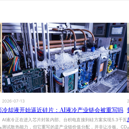
2026-07-13
影
冷却液开始逼近硅片：AI液冷产业链会被重写吗
AI液冷正在进入芯片封装内部。台积电直接到硅方案实现5.3千瓦
测试散热能力，但它重写的是产业链价值分配，并非让冷板、CD
成