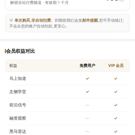
解锁全站付费频道 · 有效期 1 个月
💡
单次购买,非自动扣费
。到期前我们会发
邮件提醒
,您可手动续订;
不会从您的账户自动扣款,更安心。
会员权益对比
权益
免费用户
VIP 会员
马上知道
✓
✓
左侧学堂
✓
✓
前沿信号
—
✓
融资观察
—
✓
黑马雷达
—
✓