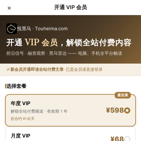
×
开通 VIP 会员
投黑马 · Touheima.com
开通
VIP 会员
，解锁全站付费内容
前沿信号
·
融资观察
·
黑马雷达
—— 电脑、手机全平台畅读
🎉
新会员开通即读全站付费文章
· 已是会员请直接登录
选择套餐
最划算
年度 VIP
¥
598
解锁全站付费频道 · 有效期 1 年
折合约 ¥1.6/天
月度 VIP
¥
68