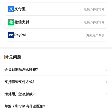
支
支付宝
电脑 / 手机均可
微
微信支付
电脑 / 手机均可
PayPal
PP
海外用户专享
常见问题
会员到期后怎么续费?
›
本站为单次购买制,到期前会发邮件提醒您,重新购买即可续期。不会自动
支持哪些支付方式?
›
扣费。
国内用户支持支付宝(电脑 / 手机)与微信支付;海外用户可使用 PayPal 完
海外用户怎么付款?
›
成支付开通。
海外用户可选择 PayPal 完成支付,我们支持全球用户开通会员,付款成功
单篇卡和 VIP 有什么区别?
›
后将为您开通对应权限。