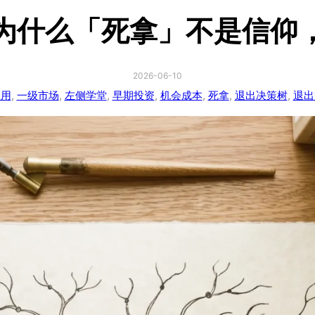
为什么「死拿」不是信仰
2026-06-10
应用
, 
一级市场
, 
左侧学堂
, 
早期投资
, 
机会成本
, 
死拿
, 
退出决策树
, 
退出