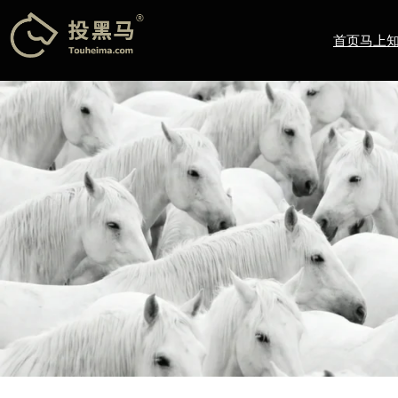
跳
至
首页
马上
内
容