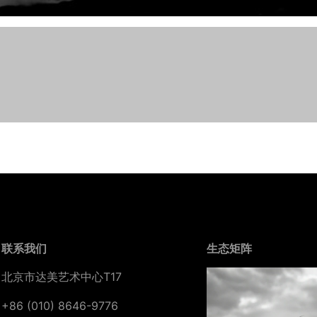
联系我们
生态矩阵
北京市达美艺术中心T17
+86 (010) 8646-9776