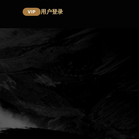
用户登录
VIP