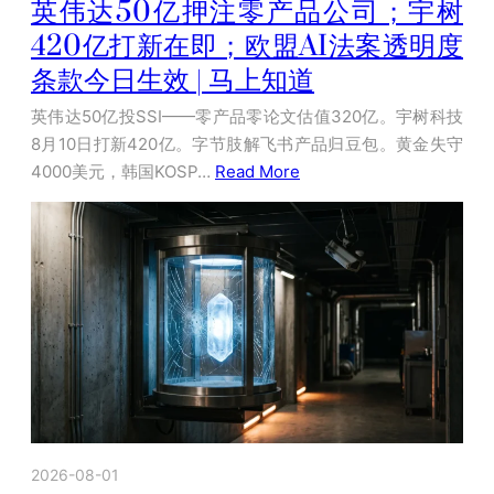
英伟达50亿押注零产品公司；宇树
420亿打新在即；欧盟AI法案透明度
条款今日生效 | 马上知道
英伟达50亿投SSI——零产品零论文估值320亿。宇树科技
8月10日打新420亿。字节肢解飞书产品归豆包。黄金失守
4000美元，韩国KOSP…
Read More
2026-08-01