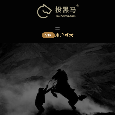
跳
至
内
容
用户登录
VIP