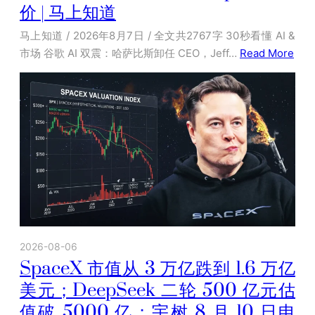
价 | 马上知道
马上知道 / 2026年8月7日 / 全文共2767字 30秒看懂 AI &
市场 谷歌 AI 双震：哈萨比斯卸任 CEO，Jeff…
Read More
2026-08-06
SpaceX 市值从 3 万亿跌到 1.6 万亿
美元；DeepSeek 二轮 500 亿元估
值破 5000 亿；宇树 8 月 10 日申