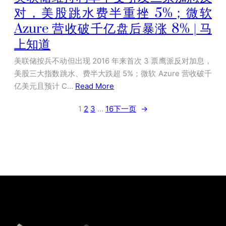
对，美股跳水费半重挫 5%；微软
Azure 营收破千亿盘后暴涨 8% | 马
上知道
美联储按兵不动但出现 2016 年来首次 3 票鹰派反对加息，
美股三大指数跳水、费半大跌超 5%；微软 Azure 营收破千
亿美元且预计 C…
Read More
1
2
3
…
16
下一页
→