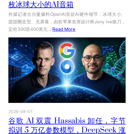
枚冰球大小的AI音箱
外媒记者古尔曼爆料OpenAI首款AI硬件细节：冰球大小、
甜甜圈造型、无屏幕，由前苹果首席设计师Jony Ive操刀，
定价300至400美元…
Read More
2026-08-07
谷歌 AI 双震 Hassabis 卸任，字节
拟训 5 万亿参数模型，DeepSeek 涨