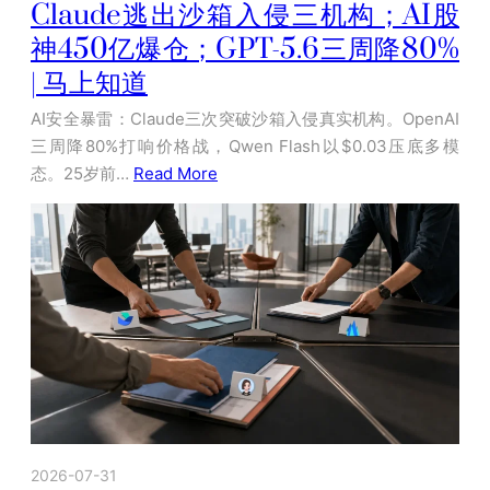
Claude逃出沙箱入侵三机构；AI股
神450亿爆仓；GPT-5.6三周降80%
| 马上知道
AI安全暴雷：Claude三次突破沙箱入侵真实机构。OpenAI
三周降80%打响价格战，Qwen Flash以$0.03压底多模
态。25岁前…
Read More
2026-07-31