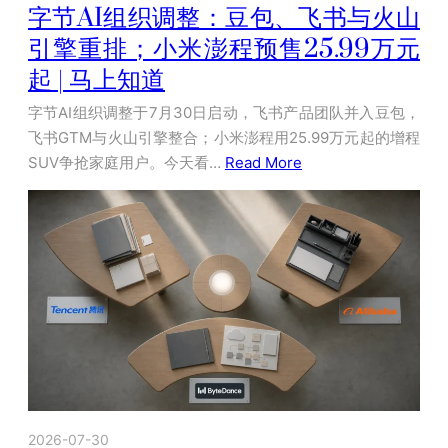
字节AI组织调整：豆包、飞书与火山
引擎重排；小米澎程预售25.99万元
起 | 马上知道
字节AI组织调整于7月30日启动，飞书产品团队并入豆包，
飞书GTM与火山引擎整合；小米澎程用25.99万元起的增程
SUV争抢家庭用户。今天看…
Read More
2026-07-30