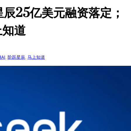
跃星辰25亿美元融资落定；
上知道
AI
, 
阶跃星辰
, 
马上知道