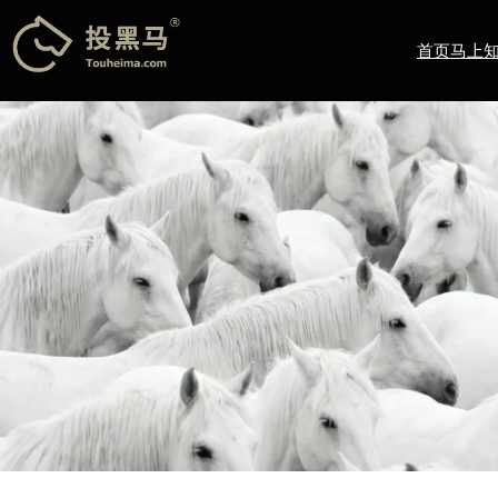
跳
至
首页
马上
内
容