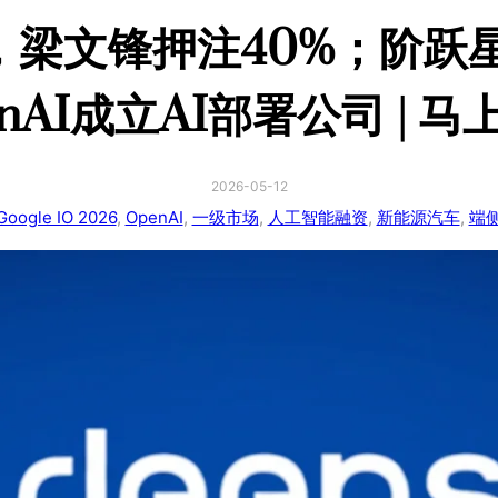
0亿，梁文锋押注40%；阶
enAI成立AI部署公司 | 马
2026-05-12
Google IO 2026
, 
OpenAI
, 
一级市场
, 
人工智能融资
, 
新能源汽车
, 
端侧