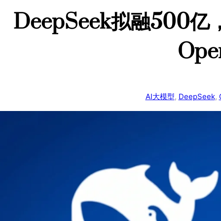
DeepSeek拟融50
Op
AI大模型
, 
DeepSeek
, 