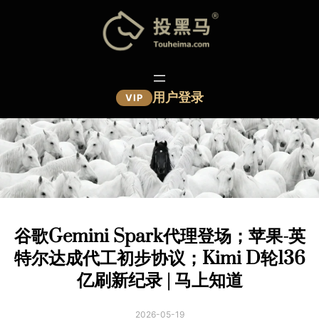
跳
至
内
容
用户登录
VIP
谷歌Gemini Spark代理登场；苹果-英
特尔达成代工初步协议；Kimi D轮136
亿刷新纪录 | 马上知道
2026-05-19