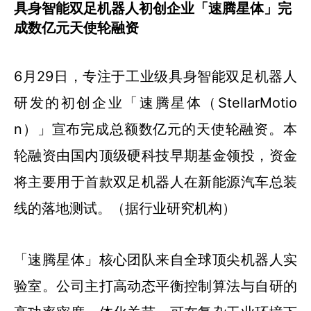
具身智能双足机器人初创企业「速腾星体」完
成数亿元天使轮融资
6月29日，专注于工业级具身智能双足机器人
研发的初创企业「速腾星体（StellarMotio
n）」宣布完成总额数亿元的天使轮融资。本
轮融资由国内顶级硬科技早期基金领投，资金
将主要用于首款双足机器人在新能源汽车总装
线的落地测试。（据行业研究机构）
「速腾星体」核心团队来自全球顶尖机器人实
验室。公司主打高动态平衡控制算法与自研的