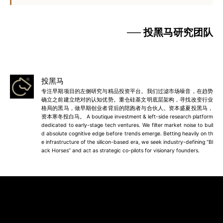
── 投黑马研究团队
投黑马
专注早期项目的左侧研究与精品投资平台。我们过滤市场噪音，在趋势
确立之前建立绝对的认知优势。重仓硅基文明底层架构，寻找改变行业
格局的黑马，做早期创业者背后的陪跑者与合伙人。资本盛夏投黑马，
资本寒冬投白马。 A boutique investment & left-side research platform
dedicated to early-stage tech ventures. We filter market noise to buil
d absolute cognitive edge before trends emerge. Betting heavily on th
e infrastructure of the silicon-based era, we seek industry-defining “Bl
ack Horses” and act as strategic co-pilots for visionary founders.