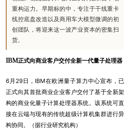
重构运力。早期标的中，专注于干线重卡
线控底盘改造以及商用车大模型微调的初
创团队，将迎来这一波产业资本的密集扫
货。
IBM正式向商业客户交付全新一代量子处理器
6月29日，IBM在欧洲量子算力中心宣布，已
正式向其首批商业企业客户交付了基于全新架
构的商业化量子计算处理器系统。该系统可直
接在云端与现有的传统超级计算机集群进行异
构协同。（据行业研究机构）