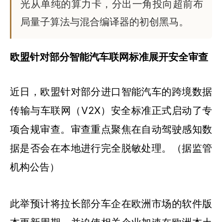
光从单纯的算力卡，分出一角投向超前布
局量子算法与混合编译器的初创黑马。
欧盟针对部分智能汽车联网标准展开安全审查
近日，欧盟针对部分进口智能汽车的跨境数据
传输与车联网（V2X）安全标准正式启动了专
项合规审查。审查重点聚焦在自动驾驶感知数
据是否会在本地进行完全脱敏处理。（据监管
机构公告）
此举预计将拉长部分车企在欧洲市场的软件版