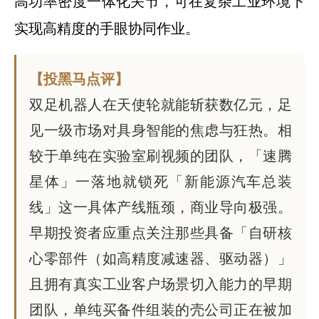
高功率密度一体化关节，可在复杂工业环境下
实现高精度的手眼协同作业。
【投黑马点评】
双足机器人在天使轮就能斩获数亿元，足
见一级市场对具身智能的焦虑与狂热。相
较于单纯在实验室刷视频的团队，「速腾
星体」一落地就锁死「新能源汽车总装
线」这一具体产线瓶颈，商业导向极强。
早期投资者应重点关注那些具备「自研核
心零部件（如高精度减速器、驱动器）」
且拥有真实工业客户场景切入能力的早期
团队，单纯买备件组装的壳公司正在被加