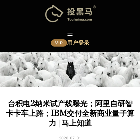
跳
至
内
容
用户登录
VIP
台积电2纳米试产线曝光；阿里自研智
卡卡车上路；IBM交付全新商业量子算
力 | 马上知道
2026-07-01