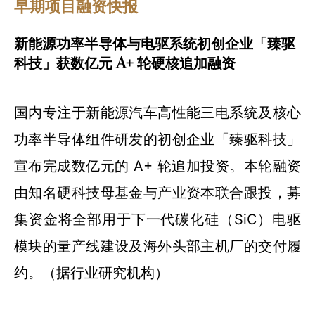
早期项目融资快报
新能源功率半导体与电驱系统初创企业「臻驱
科技」获数亿元 A+ 轮硬核追加融资
国内专注于新能源汽车高性能三电系统及核心
功率半导体组件研发的初创企业「臻驱科技」
宣布完成数亿元的 A+ 轮追加投资。本轮融资
由知名硬科技母基金与产业资本联合跟投，募
集资金将全部用于下一代碳化硅（SiC）电驱
模块的量产线建设及海外头部主机厂的交付履
约。（据行业研究机构）