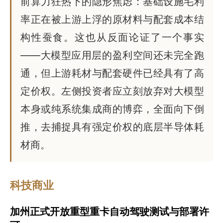
前算力狂热下的隐形焦虑：基础设施毛利
率正在被上游上浮的原材料与配套成本结
构性蚕食。这也从反面论证了一个事实
——大模型应用层的盈利空间还未完全跑
通，但上游耗材与配套硬件已经具有了高
定价权。左侧投资者应立刻放弃对大模型
本身或纯系统集成商的博弈，全面向下倒
推，去捕捉具有强定价权的底层半导体耗
材商。
科技商业
加州正式开放重型重卡自动驾驶测试与部署许