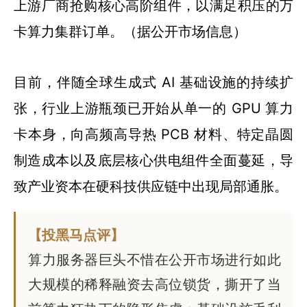
上游厂商抢购核心高阶组件，以满足积压的万
卡算力集群订单。（据公开市场信息）
目前，伴随全球生成式 AI 基础设施的持续扩
张，行业上游瓶颈已开始从单一的 GPU 算力
卡本身，向高频高导热 PCB 材料、特定晶圆
制造成本以及底层核心供电组件全面蔓延，导
致产业资本在硬科技供应链中出现局部通胀。
【投黑马点评】
算力服务器巨头不惜在公开市场进行如此
大规模的稀释融资去高位锁货，撕开了当