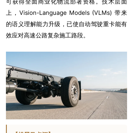
可获得全面商业化物流部署资格。技术层面
上，Vision-Language Models (VLMs) 带来
的语义理解能力升级，已使自动驾驶重卡能有
效应对高速公路复杂施工路段。