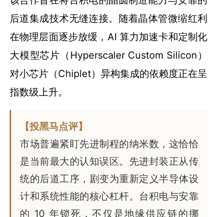
该合作旨在将台积电的晶圆制造能力与安靠的
后道集成技术无缝连接。随着晶体管微缩红利
在物理层面逐步放缓，AI 算力加速卡和定制化
大模型芯片（Hyperscaler Custom Silicon）
对小芯片（Chiplet）异构集成的依赖度正在呈
指数级上升。
【投黑马点评】
市场普遍紧盯先进制程的纳米数，这恰恰
是当前最大的认知误区。先进封装正从传
统的后道工序，剧变为重新定义半导体设
计和系统性能的核心杠杆。台积电与安靠
的 10 年锁死，不仅是地缘供应链的挪