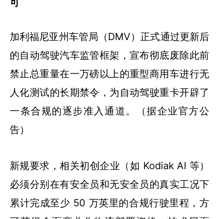
可
加利福尼亚州车管局（DMV）正式通过更新后
的自动驾驶汽车监管框架，宣布彻底废除此前
禁止总重量在一万磅以上的重型商用车进行无
人化测试的长期禁令，为自动驾驶重卡开辟了
一条合规的逐步准入通道。（据企业官方公
告）
新规要求，相关初创企业（如 Kodiak AI 等）
必须分别在有安全员和无安全员的真实工况下
累计完成至少 50 万英里的合规行驶里程，方