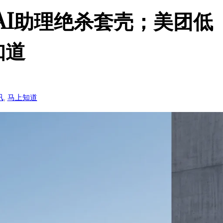
AI助理绝杀套壳；美团低
知道
讯
, 
马上知道