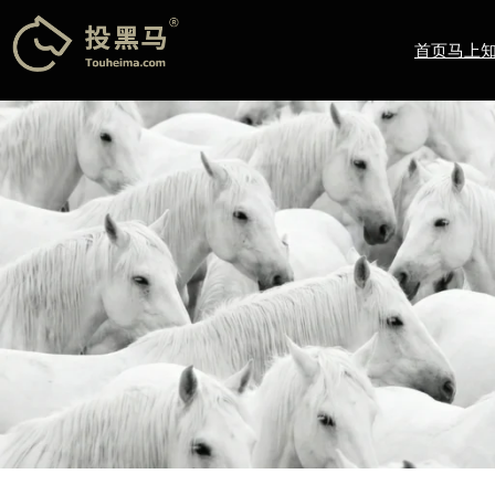
跳
至
首页
马上
内
容