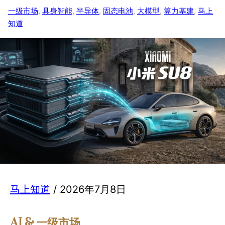
一级市场
, 
具身智能
, 
半导体
, 
固态电池
, 
大模型
, 
算力基建
, 
马上
知道
马上知道
/ 2026年7月8日
AI & 一级市场