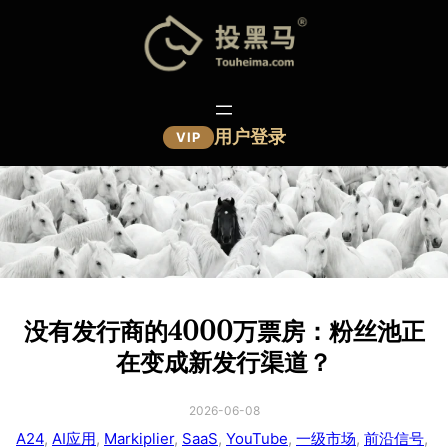
跳
至
内
容
用户登录
VIP
没有发行商的4000万票房：粉丝池正
在变成新发行渠道？
2026-06-08
A24
, 
AI应用
, 
Markiplier
, 
SaaS
, 
YouTube
, 
一级市场
, 
前沿信号
, 