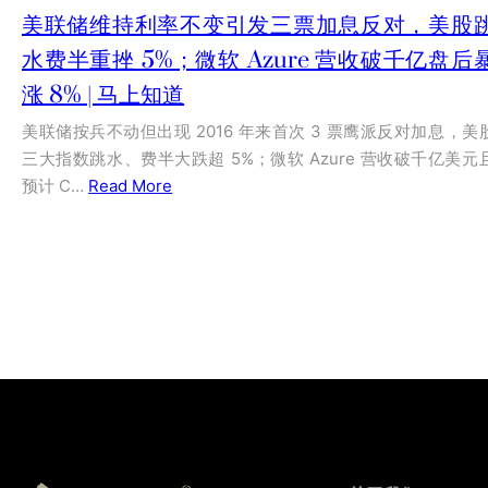
美联储维持利率不变引发三票加息反对，美股
水费半重挫 5%；微软 Azure 营收破千亿盘后
涨 8% | 马上知道
美联储按兵不动但出现 2016 年来首次 3 票鹰派反对加息，美
三大指数跳水、费半大跌超 5%；微软 Azure 营收破千亿美元
预计 C…
Read More