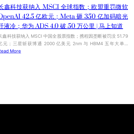
长鑫科技获纳入 MSCI 全球指数；欧盟重罚微软
OpenAI 42.5 亿欧元；Meta 砸 350 亿加码暗光
纤液冷；华为 ADS 4.0 破 50 万公里 | 马上知道
长鑫科技获纳入 MSCI 中国全股票指数；携程因垄断被罚没 51.79
亿元；三星斩获博通 2000 亿美元 2nm 与 HBM4 五年大单…
Read More