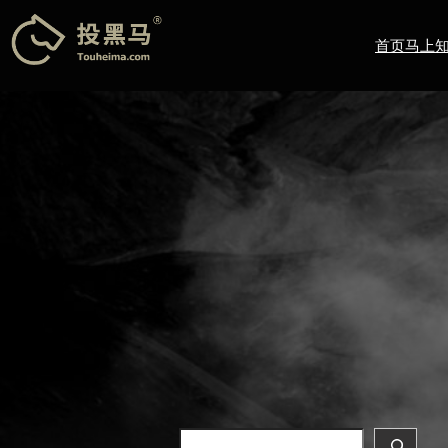
跳
至
首页
马上
内
容
Search