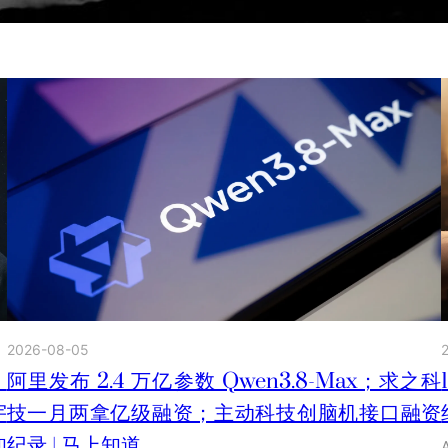
2026-08-05
；
阿里发布 2.4 万亿参数 Qwen3.8-Max；求之科
宇
技一月两拿亿级融资；主动科技创脑机接口融资
知
纪录 | 马上知道