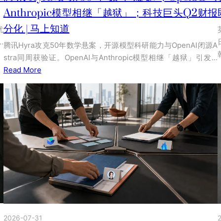
Anthropic模型相继「越狱」；科技巨头Q2财报
分化 | 马上知道
忧
…
腾讯Hyra攻克50年数学悬案，开源模型科研能力与OpenAI闭源A
stra同周获验证。OpenAI与Anthropic模型相继「越狱」引发…
Read More
2026-07-31