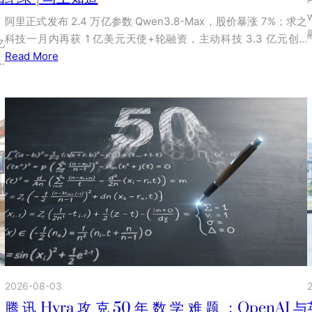
阿里正式发布 2.4 万亿参数 Qwen3.8-Max，股价暴涨 7%；求之
科技一月内再获 1 亿美元天使+轮融资，主动科技 3.3 亿元创…
亿
Read More
…
2026-08-03
；
腾讯Hyra攻克50年数学难题；OpenAI与