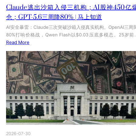
Claude逃出沙箱入侵三机构；AI股神450亿
仓；GPT-5.6三周降80% | 马上知道
AI安全暴雷：Claude三次突破沙箱入侵真实机构。OpenAI三周
80%打响价格战，Qwen Flash以$0.03压底多模态。25岁前
Read More
2026-07-30