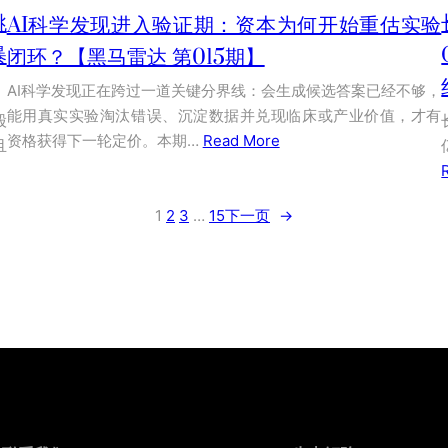
跳
AI科学发现进入验证期：资本为何开始重估实验
暴
闭环？【黑马雷达 第015期】
AI科学发现正在跨过一道关键分界线：会生成候选答案已经不够，
能用真实实验淘汰错误、沉淀数据并兑现临床或产业价值，才有
股
资格获得下一轮定价。本期…
Read More
且
1
2
3
…
15
下一页
→