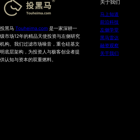
关于我们
马上知道
前沿科技
投黑马
Touheima.com
是一家深耕一
左侧学堂
级市场12年的精品天使投资与左侧研究
黑马雷达
机构。我们过滤市场噪音，重仓硅基文
融资观察
明底层架构，为投资人与极客创业者提
关于我们
供认知与资本的双重燃料。