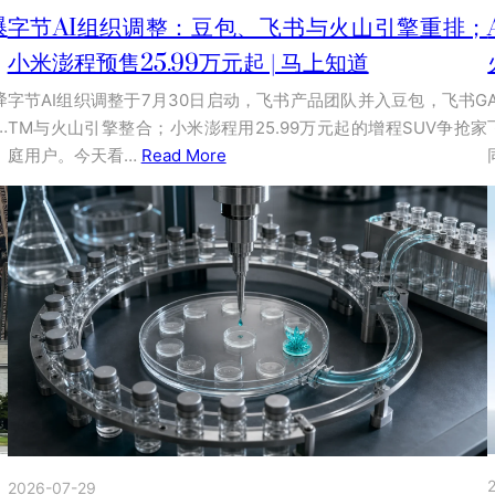
爆
字节AI组织调整：豆包、飞书与火山引擎重排；
小米澎程预售25.99万元起 | 马上知道
降
字节AI组织调整于7月30日启动，飞书产品团队并入豆包，飞书G
…
TM与火山引擎整合；小米澎程用25.99万元起的增程SUV争抢家
庭用户。今天看…
Read More
2026-07-29