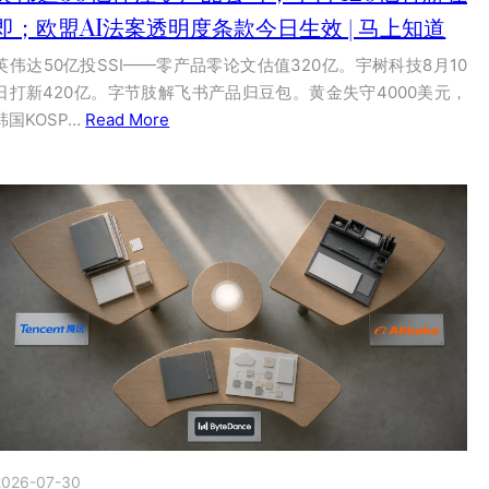
即；欧盟AI法案透明度条款今日生效 | 马上知道
英伟达50亿投SSI——零产品零论文估值320亿。宇树科技8月10
日打新420亿。字节肢解飞书产品归豆包。黄金失守4000美元，
韩国KOSP…
Read More
2026-07-30