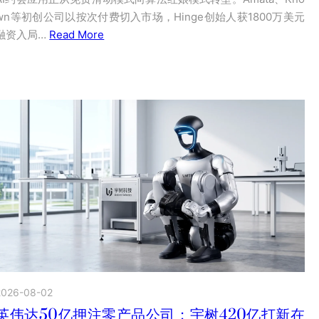
wn等初创公司以按次付费切入市场，Hinge创始人获1800万美元
融资入局…
Read More
2026-08-02
英伟达50亿押注零产品公司；宇树420亿打新在