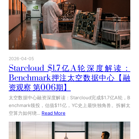
2026-04-05
Starcloud $1.7亿A轮深度解读：
Benchmark押注太空数据中心【融
资观察 第006期】
太空数据中心融资深度解读：Starcloud完成$1.7亿A轮，B
enchmark领投，估值$11亿，YC史上最快独角兽。拆解太
空算力如何绕…
Read More