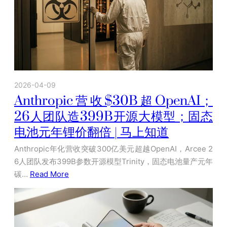
2026-04-09
Anthropic营收$30B超OpenAI；
26人团队造399B开源大模型；固态
电池元年锂价翻倍 | 马上知道
Anthropic年化营收突破300亿美元超越OpenAI，Arcee 2
6人团队发布399B参数开源模型Trinity，固态电池量产元年
碳…
Read More