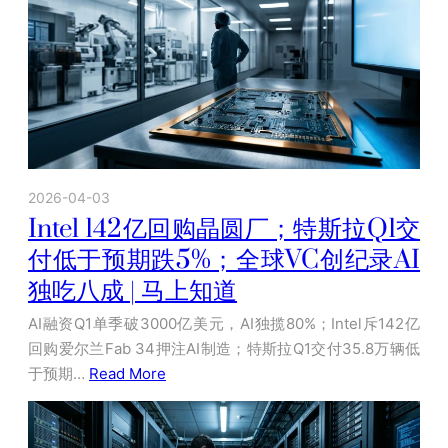
2026-04-03
Intel 142亿回购晶圆厂；特斯拉Q1交
付低于预期跌5%；全球VC创纪录AI
独吃八成 | 马上知道
AI融资Q1单季破3000亿美元，AI独揽80%；Intel斥142亿
回购爱尔兰Fab 34押注AI制造；特斯拉Q1交付35.8万辆低
于预期…
Read More