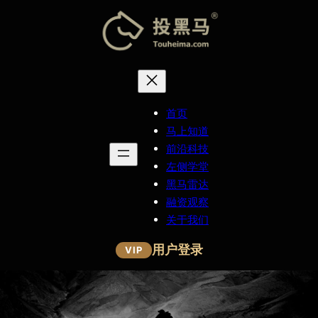
跳
至
内
容
首页
马上知道
前沿科技
左侧学堂
黑马雷达
融资观察
关于我们
用户登录
VIP