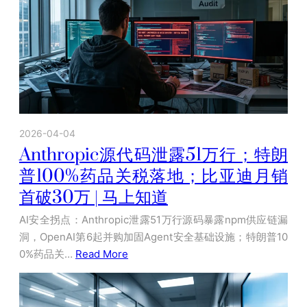
2026-04-04
Anthropic源代码泄露51万行；特朗
普100%药品关税落地；比亚迪月销
首破30万 | 马上知道
AI安全拐点：Anthropic泄露51万行源码暴露npm供应链漏
洞，OpenAI第6起并购加固Agent安全基础设施；特朗普10
0%药品关…
Read More