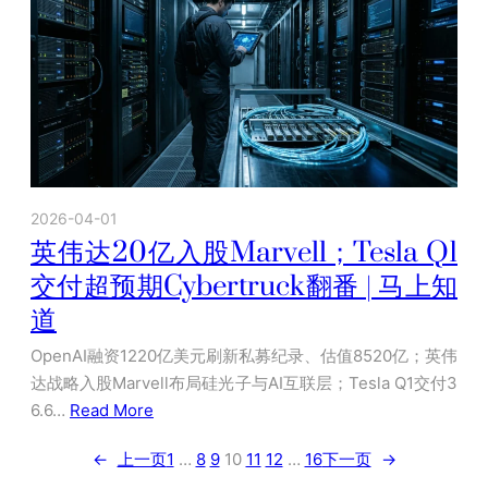
2026-04-01
英伟达20亿入股Marvell；Tesla Q1
交付超预期Cybertruck翻番 | 马上知
道
OpenAI融资1220亿美元刷新私募纪录、估值8520亿；英伟
达战略入股Marvell布局硅光子与AI互联层；Tesla Q1交付3
6.6…
Read More
←
上一页
1
…
8
9
10
11
12
…
16
下一页
→