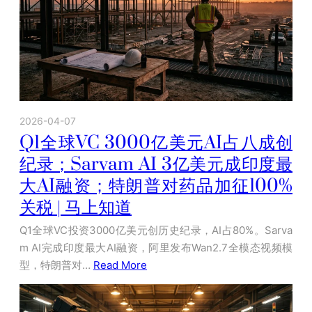
2026-04-07
Q1全球VC 3000亿美元AI占八成创
纪录；Sarvam AI 3亿美元成印度最
大AI融资；特朗普对药品加征100%
关税 | 马上知道
Q1全球VC投资3000亿美元创历史纪录，AI占80%。Sarva
m AI完成印度最大AI融资，阿里发布Wan2.7全模态视频模
型，特朗普对…
Read More