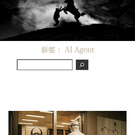
标签：
AI Agent
Search