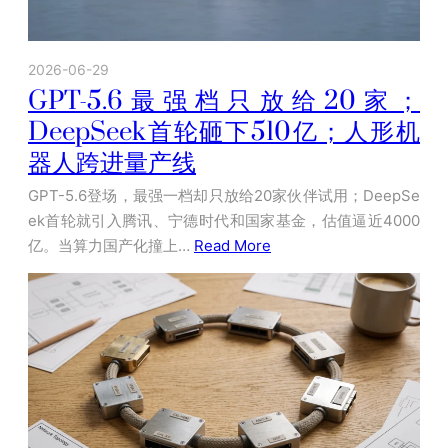
2026-06-29
GPT-5.6最强档只放给20家；
DeepSeek首轮砸下510亿；人形机
器人跨进量产线
GPT-5.6登场，最强一档却只放给20家伙伴试用；DeepSe
ek首轮就引入腾讯、宁德时代和国家基金，估值逼近4000
亿。当算力国产化撞上…
Read More