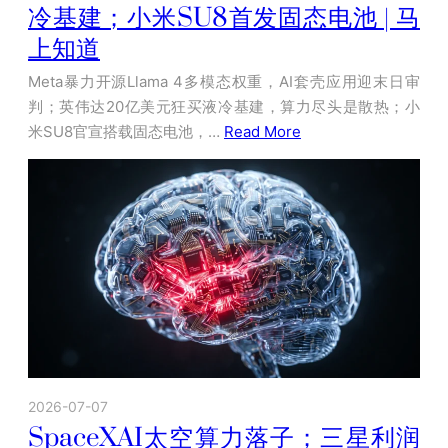
冷基建；小米SU8首发固态电池 | 马
上知道
Meta暴力开源Llama 4多模态权重，AI套壳应用迎末日审
判；英伟达20亿美元狂买液冷基建，算力尽头是散热；小
米SU8官宣搭载固态电池，…
Read More
2026-07-07
SpaceXAI太空算力落子；三星利润