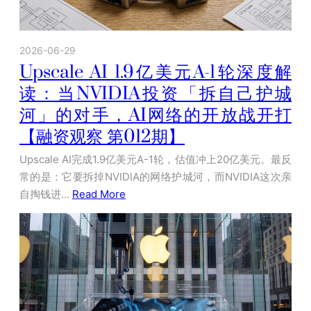
2026-06-29
Upscale AI 1.9亿美元A-1轮深度解
读：当NVIDIA投资「拆自己护城
河」的对手，AI网络的开放战开打
【融资观察 第012期】
Upscale AI完成1.9亿美元A-1轮，估值冲上20亿美元。最反
常的是：它要拆掉NVIDIA的网络护城河，而NVIDIA这次亲
自掏钱进…
Read More