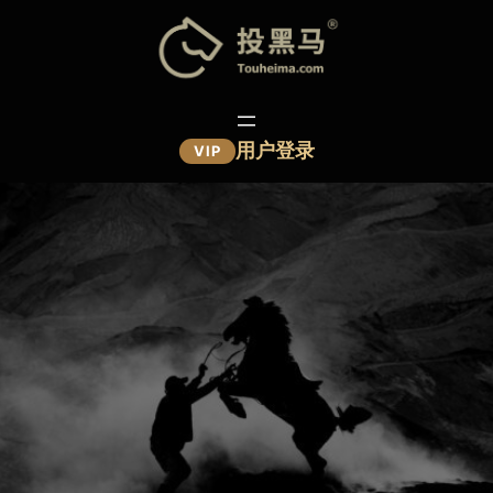
跳
至
内
容
用户登录
VIP