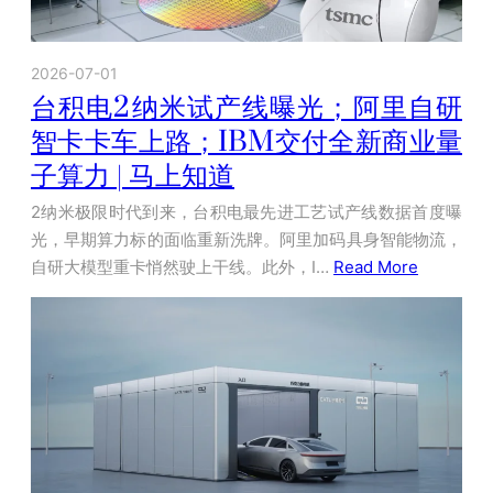
2026-07-01
台积电2纳米试产线曝光；阿里自研
智卡卡车上路；IBM交付全新商业量
子算力 | 马上知道
2纳米极限时代到来，台积电最先进工艺试产线数据首度曝
光，早期算力标的面临重新洗牌。阿里加码具身智能物流，
自研大模型重卡悄然驶上干线。此外，I…
Read More