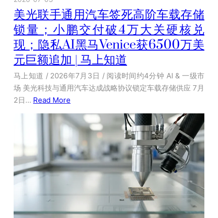
美光联手通用汽车签死高阶车载存储
锁量；小鹏交付破4万大关硬核兑
现；隐私AI黑马Venice获6500万美
元巨额追加 | 马上知道
马上知道 / 2026年7月3日 / 阅读时间约4分钟 AI & 一级市
场 美光科技与通用汽车达成战略协议锁定车载存储供应 7月
2日…
Read More