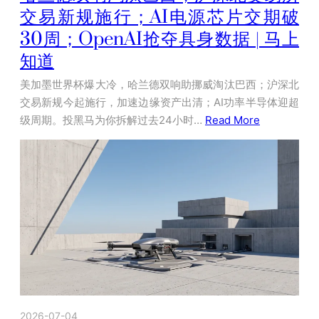
交易新规施行；AI电源芯片交期破
30周；OpenAI抢夺具身数据 | 马上
知道
美加墨世界杯爆大冷，哈兰德双响助挪威淘汰巴西；沪深北
交易新规今起施行，加速边缘资产出清；AI功率半导体迎超
级周期。投黑马为你拆解过去24小时…
Read More
2026-07-04