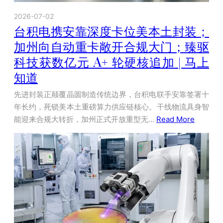
2026-07-02
台积电携安靠深度卡位美本土封装；
加州向自动重卡敞开合规大门；臻驱
科技获数亿元 A+ 轮硬核追加 | 马上
知道
先进封装正颠覆晶圆制造传统边界，台积电联手安靠签署十
年长约，死锁美本土重磅算力供应链核心。干线物流具身智
能迎来合规大转折，加州正式开放重型无…
Read More