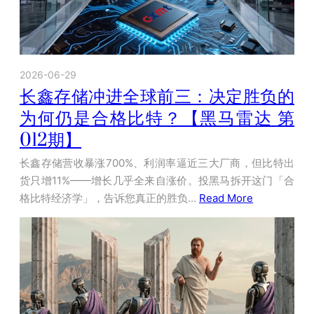
2026-06-29
长鑫存储冲进全球前三：决定胜负的
为何仍是合格比特？【黑马雷达 第
012期】
长鑫存储营收暴涨700%、利润率逼近三大厂商，但比特出
货只增11%——增长几乎全来自涨价。投黑马拆开这门「合
格比特经济学」，告诉您真正的胜负…
Read More