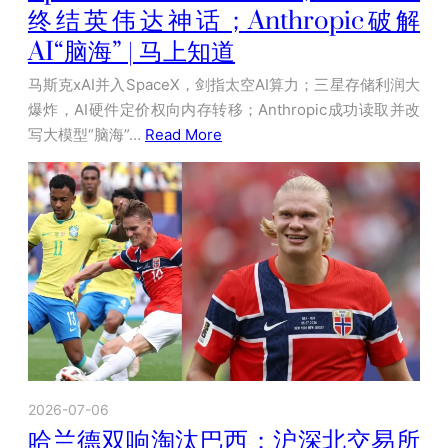
终结英伟达神话；Anthropic破解
AI“脑海” | 马上知道
马斯克xAI并入SpaceX，剑指太空AI算力；三星存储利润大
爆炸，AI硬件定价权向内存转移；Anthropic成功读取并改
写大模型“脑海”…
Read More
2026-07-06
哈兰德双响淘汰巴西；沪深北交易所