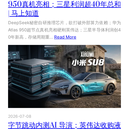
950真机亮相；三星利润超40年总和
| 马上知道
DeepSeek秘密自研推理芯片，欲打破外部算力依赖；华为
Atlas 950超节点真机亮相硬刚英伟达；三星半导体利润创4
0年新高，存储周期重…
Read More
2026-07-08
字节跳动内测AI 导演；英伟达收购液