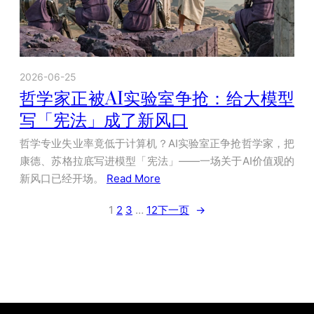
2026-06-25
哲学家正被AI实验室争抢：给大模型
写「宪法」成了新风口
哲学专业失业率竟低于计算机？AI实验室正争抢哲学家，把
康德、苏格拉底写进模型「宪法」——一场关于AI价值观的
新风口已经开场。
Read More
1
2
3
…
12
下一页
→