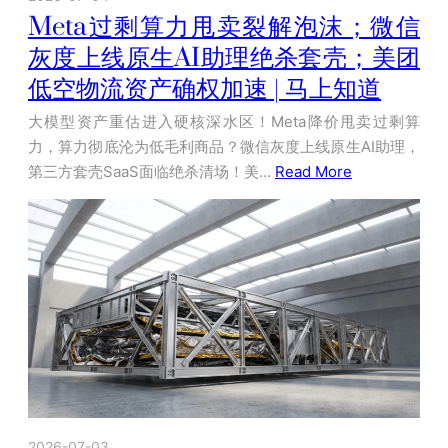
Meta过剩算力甩卖裂解泡沫；微信
灰度上线原生AI助理绝杀套壳；美团
低空物流资产确权加速 | 马上知道
大模型资产重估进入硬核深水区！Meta降价甩卖过剩算
力，算力彻底沦为低毛利商品？微信灰度上线原生AI助理，
第三方套壳SaaS面临绝杀清场！美…
Read More
2026-07-03