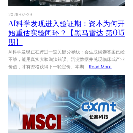
2026-07-29
AI科学发现进入验证期：资本为何开
始重估实验闭环？【黑马雷达 第015
期】
AI科学发现正在跨过一道关键分界线：会生成候选答案已经
不够，能用真实实验淘汰错误、沉淀数据并兑现临床或产业
价值，才有资格获得下一轮定价。本期…
Read More