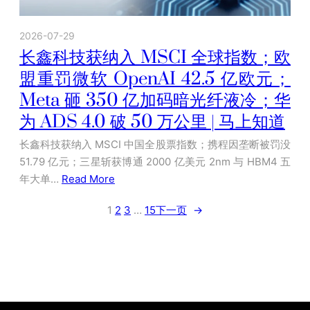
2026-07-29
长鑫科技获纳入 MSCI 全球指数；欧
盟重罚微软 OpenAI 42.5 亿欧元；
Meta 砸 350 亿加码暗光纤液冷；华
为 ADS 4.0 破 50 万公里 | 马上知道
长鑫科技获纳入 MSCI 中国全股票指数；携程因垄断被罚没
51.79 亿元；三星斩获博通 2000 亿美元 2nm 与 HBM4 五
年大单…
Read More
1
2
3
…
15
下一页
→