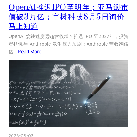
OpenAI推迟IPO至明年；亚马逊市
值破3万亿；宇树科技8月5日询价 |
马上知道
OpenAI 烧钱速度远超营收增长推迟 IPO 至2027年，投资
者担忧与 Anthropic 竞争压力加剧；Anthropic 营收翻倍
估…
Read More
2026-08-03