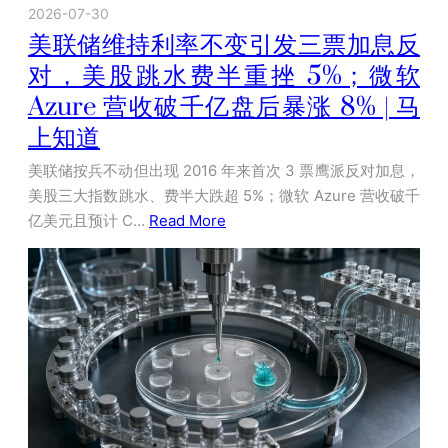
2026-07-30
美联储维持利率不变引发三票加息反
对，美股跳水费半重挫 5%；微软
Azure 营收破千亿盘后暴涨 8% | 马
上知道
美联储按兵不动但出现 2016 年来首次 3 票鹰派反对加息，
美股三大指数跳水、费半大跌超 5%；微软 Azure 营收破千
亿美元且预计 C…
Read More