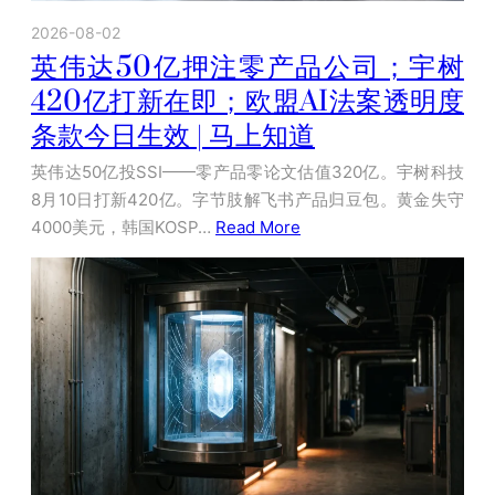
2026-08-02
英伟达50亿押注零产品公司；宇树
420亿打新在即；欧盟AI法案透明度
条款今日生效 | 马上知道
英伟达50亿投SSI——零产品零论文估值320亿。宇树科技
8月10日打新420亿。字节肢解飞书产品归豆包。黄金失守
4000美元，韩国KOSP…
Read More