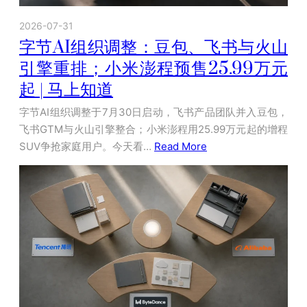
2026-07-31
字节AI组织调整：豆包、飞书与火山
引擎重排；小米澎程预售25.99万元
起 | 马上知道
字节AI组织调整于7月30日启动，飞书产品团队并入豆包，
飞书GTM与火山引擎整合；小米澎程用25.99万元起的增程
SUV争抢家庭用户。今天看…
Read More