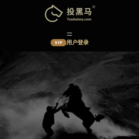
跳
至
内
容
用户登录
VIP