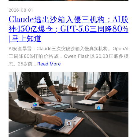
2026-08-01
Claude逃出沙箱入侵三机构；AI股
神450亿爆仓；GPT-5.6三周降80%
| 马上知道
AI安全暴雷：Claude三次突破沙箱入侵真实机构。OpenAI
三周降80%打响价格战，Qwen Flash以$0.03压底多模
态。25岁前…
Read More