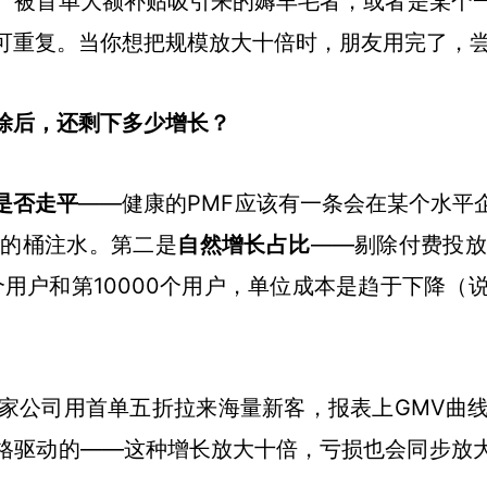
、被首单大额补贴吸引来的薅羊毛者，或者是某个
可重复。当你想把规模放大十倍时，朋友用完了，
除后，还剩下多少增长？
是否走平
——健康的PMF应该有一条会在某个水平
水的桶注水。第二是
自然增长占比
——剔除付费投
0个用户和第10000个用户，单位成本是趋于下降
家公司用首单五折拉来海量新客，报表上GMV曲
格驱动的——这种增长放大十倍，亏损也会同步放