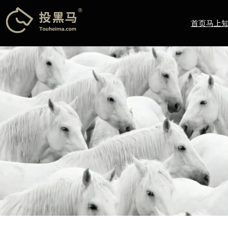
跳
至
首页
马上
内
容