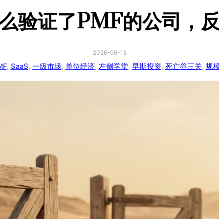
么验证了PMF的公司，
2026-06-16
MF
, 
SaaS
, 
一级市场
, 
单位经济
, 
左侧学堂
, 
早期投资
, 
死亡谷三关
, 
规