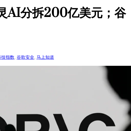
可灵AI分拆200亿美元；谷
科技指数
, 
谷歌安全
, 
马上知道