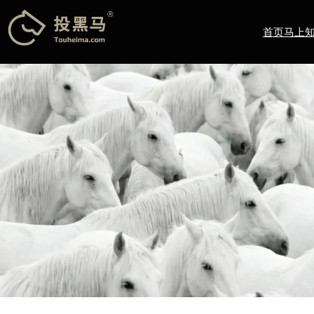
跳
至
首页
马上
内
容