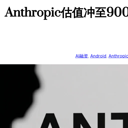
Anthropic估值冲至
AI融资
, 
Android
, 
Anthropi