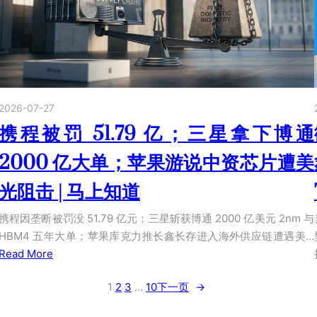
2026-07-27
携程被罚 51.79 亿；三星拿下博通
2000 亿大单；苹果游说中资芯片遭美
光阻击 | 马上知道
携程因垄断被罚没 51.79 亿元；三星斩获博通 2000 亿美元 2nm 与
HBM4 五年大单；苹果库克力推长鑫长存进入海外供应链遭遇美…
Read More
1
2
3
…
10
下一页
→