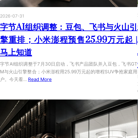
2026-07-31
字节AI组织调整：豆包、飞书与火山引
擎重排；小米澎程预售25.99万元起 |
马上知道
字节AI组织调整于7月30日启动，飞书产品团队并入豆包，飞书GT
M与火山引擎整合；小米澎程用25.99万元起的增程SUV争抢家庭用
户。今天看…
Read More