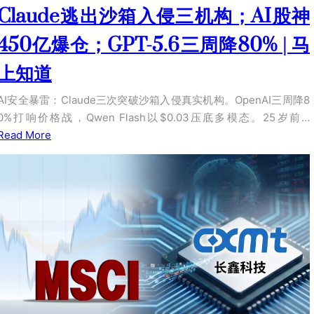
Claude逃出沙箱入侵三机构；AI股神
450亿爆仓；GPT-5.6三周降80% | 马
上知道
AI安全暴雷：Claude三次突破沙箱入侵真实机构。OpenAI三周降8
0%打响价格战，Qwen Flash以$0.03压底多模态。25岁前…
Read More