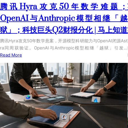
腾讯Hyra攻克50年数学难题；
OpenAI与Anthropic模型相继「越
狱」；科技巨头Q2财报分化 | 马上知道
腾讯Hyra攻克50年数学悬案，开源模型科研能力与OpenAI闭源Ast
ra同周获验证。OpenAI与Anthropic模型相继「越狱」引发…
Read More