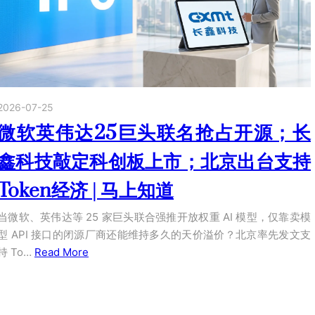
2026-07-25
微软英伟达25巨头联名抢占开源；长
鑫科技敲定科创板上市；北京出台支持
Token经济 | 马上知道
当微软、英伟达等 25 家巨头联合强推开放权重 AI 模型，仅靠卖模
型 API 接口的闭源厂商还能维持多久的天价溢价？北京率先发文支
持 To…
Read More