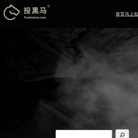
跳
至
首页
马上
内
容
搜
索