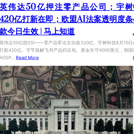
英伟达50亿押注零产品公司；宇树
420亿打新在即；欧盟AI法案透明度条
款今日生效 | 马上知道
英伟达50亿投SSI——零产品零论文估值320亿。宇树科技8月10日
打新420亿。字节肢解飞书产品归豆包。黄金失守4000美元，韩国
KOSP…
Read More