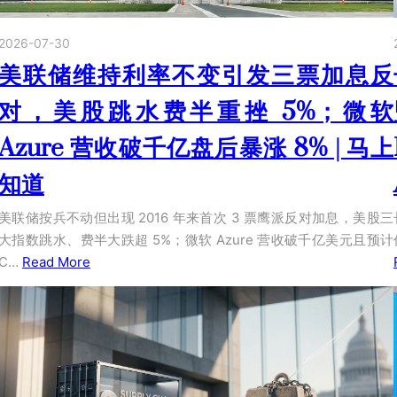
2026-07-30
美联储维持利率不变引发三票加息反
对，美股跳水费半重挫 5%；微软
Azure 营收破千亿盘后暴涨 8% | 马上
知道
美联储按兵不动但出现 2016 年来首次 3 票鹰派反对加息，美股三
大指数跳水、费半大跌超 5%；微软 Azure 营收破千亿美元且预计
C…
Read More