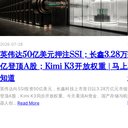
2026-07-28
英伟达50亿美元押注SSI；长鑫3.28万
亿登顶A股；Kimi K3开放权重 | 马上
知道
英伟达向SSI投资50亿美元，长鑫科技上市首日以3.28万亿元市值
登顶A股，Kimi K3同步开放权重。今天看清AI资金、国产存储与机
器人创…
Read More