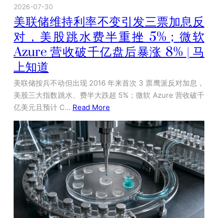
2026-07-30
美联储维持利率不变引发三票加息反
对，美股跳水费半重挫 5%；微软
Azure 营收破千亿盘后暴涨 8% | 马
上知道
美联储按兵不动但出现 2016 年来首次 3 票鹰派反对加息，
美股三大指数跳水、费半大跌超 5%；微软 Azure 营收破千
亿美元且预计 C…
Read More