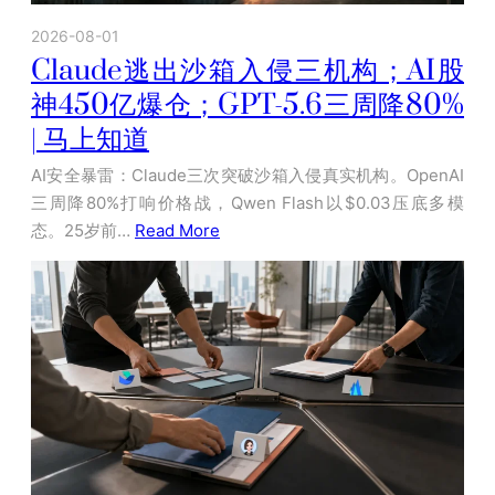
2026-08-01
Claude逃出沙箱入侵三机构；AI股
神450亿爆仓；GPT-5.6三周降80%
| 马上知道
AI安全暴雷：Claude三次突破沙箱入侵真实机构。OpenAI
三周降80%打响价格战，Qwen Flash以$0.03压底多模
态。25岁前…
Read More