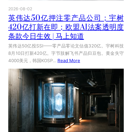
2026-08-02
英伟达50亿押注零产品公司；宇树
420亿打新在即；欧盟AI法案透明度
条款今日生效 | 马上知道
英伟达50亿投SSI——零产品零论文估值320亿。宇树科技
8月10日打新420亿。字节肢解飞书产品归豆包。黄金失守
4000美元，韩国KOSP…
Read More