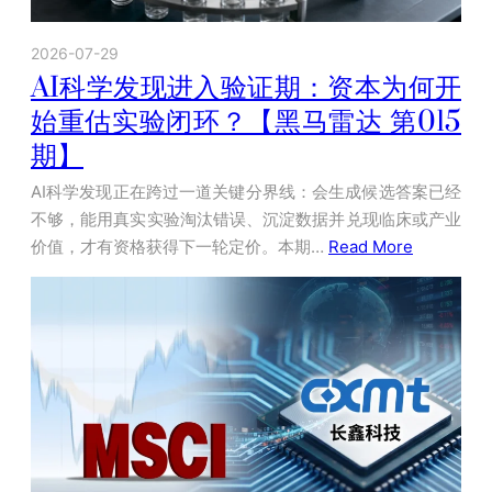
2026-07-29
AI科学发现进入验证期：资本为何开
始重估实验闭环？【黑马雷达 第015
期】
AI科学发现正在跨过一道关键分界线：会生成候选答案已经
不够，能用真实实验淘汰错误、沉淀数据并兑现临床或产业
价值，才有资格获得下一轮定价。本期…
Read More