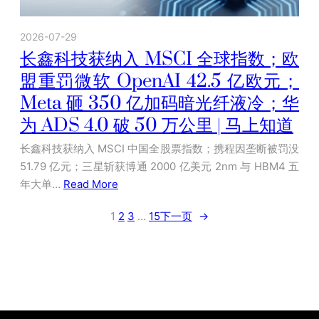
2026-07-29
长鑫科技获纳入 MSCI 全球指数；欧
盟重罚微软 OpenAI 42.5 亿欧元；
Meta 砸 350 亿加码暗光纤液冷；华
为 ADS 4.0 破 50 万公里 | 马上知道
长鑫科技获纳入 MSCI 中国全股票指数；携程因垄断被罚没
51.79 亿元；三星斩获博通 2000 亿美元 2nm 与 HBM4 五
年大单…
Read More
1
2
3
…
15
下一页
→