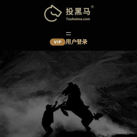
跳
至
内
容
用户登录
VIP