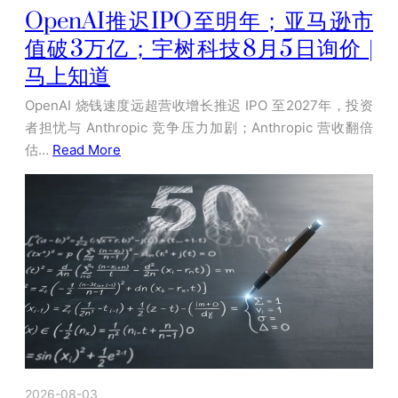
OpenAI推迟IPO至明年；亚马逊市
值破3万亿；宇树科技8月5日询价 |
马上知道
OpenAI 烧钱速度远超营收增长推迟 IPO 至2027年，投资
者担忧与 Anthropic 竞争压力加剧；Anthropic 营收翻倍
估…
Read More
2026-08-03