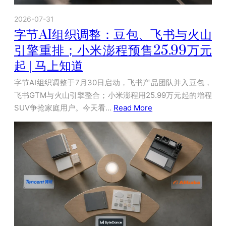
2026-07-31
字节AI组织调整：豆包、飞书与火山
引擎重排；小米澎程预售25.99万元
起 | 马上知道
字节AI组织调整于7月30日启动，飞书产品团队并入豆包，
飞书GTM与火山引擎整合；小米澎程用25.99万元起的增程
SUV争抢家庭用户。今天看…
Read More