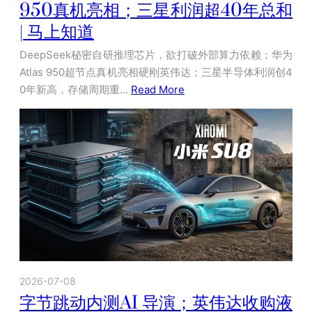
950真机亮相；三星利润超40年总和
| 马上知道
DeepSeek秘密自研推理芯片，欲打破外部算力依赖；华为
Atlas 950超节点真机亮相硬刚英伟达；三星半导体利润创4
0年新高，存储周期重…
Read More
2026-07-08
字节跳动内测AI 导演；英伟达收购液