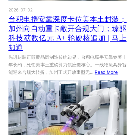
2026-07-02
台积电携安靠深度卡位美本土封装；
加州向自动重卡敞开合规大门；臻驱
科技获数亿元 A+ 轮硬核追加 | 马上
知道
先进封装正颠覆晶圆制造传统边界，台积电联手安靠签署十
年长约，死锁美本土重磅算力供应链核心。干线物流具身智
能迎来合规大转折，加州正式开放重型无…
Read More