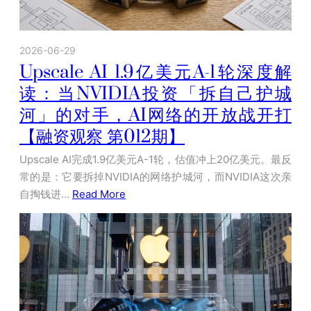
2026-06-29
Upscale AI 1.9亿美元A-1轮深度解
读：当NVIDIA投资「拆自己护城
河」的对手，AI网络的开放战开打
【融资观察 第012期】
Upscale AI完成1.9亿美元A-1轮，估值冲上20亿美元。最反
常的是：它要拆掉NVIDIA的网络护城河，而NVIDIA这次亲
自掏钱进…
Read More