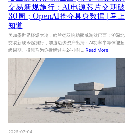
交易新规施行；AI电源芯片交期破
30周；OpenAI抢夺具身数据 | 马上
知道
美加墨世界杯爆大冷，哈兰德双响助挪威淘汰巴西；沪深北
交易新规今起施行，加速边缘资产出清；AI功率半导体迎超
级周期。投黑马为你拆解过去24小时…
Read More
2026-07-04