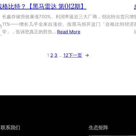
战
格比特？【黑马雷达 第012期】
长鑫存储营收暴涨700%、利润率逼近三大厂商，但比特出货只增
11%——增长几乎全来自涨价。投黑马拆开这门「合格比特经济
的
学」，告诉您真正的胜负…
Read More
…
1
2
3
…
12
下一页
→
联系我们
生态矩阵