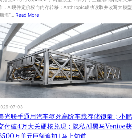
炸，AI硬件定价权向内存转移；Anthropic成功读取并改写大模型
“脑海”…
Read More
2026-07-03
美光联手通用汽车签死高阶车载存储锁量；小鹏
交付破4万大关硬核兑现；隐私AI黑马Venice获
6500万美元巨额追加 | 马上知道