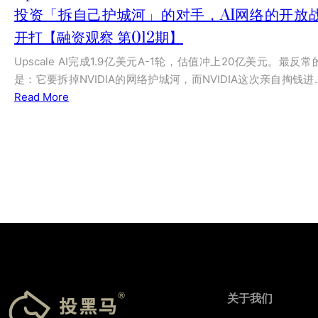
投资「拆自己护城河」的对手，AI网络的开放
开打【融资观察 第012期】
Upscale AI完成1.9亿美元A-1轮，估值冲上20亿美元。最反常
是：它要拆掉NVIDIA的网络护城河，而NVIDIA这次亲自掏钱进
Read More
关于我们