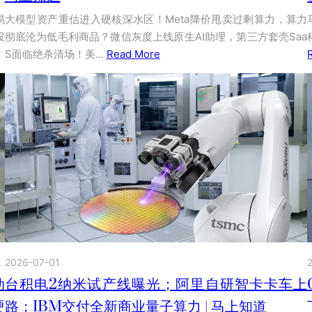
易
大模型资产重估进入硬核深水区！Meta降价甩卖过剩算力，算力
投
彻底沦为低毛利商品？微信灰度上线原生AI助理，第三方套壳Saa
S面临绝杀清场！美…
Read More
2026-07-01
台积电2纳米试产线曝光；阿里自研智卡卡车上
动
路；IBM交付全新商业量子算力 | 马上知道
硬