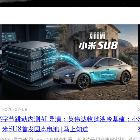
2026-07-08
亮
字节跳动内测AI 导演；英伟达收购液冷基建；小
米SU8首发固态电池 | 马上知道
s
Meta暴力开源Llama 4多模态权重，AI套壳应用迎末日审判；英伟