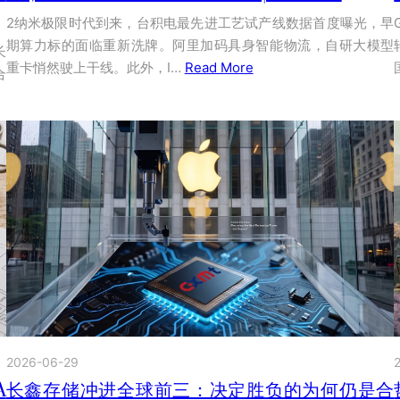
2纳米极限时代到来，台积电最先进工艺试产线数据首度曝光，早
期算力标的面临重新洗牌。阿里加码具身智能物流，自研大模型
长
重卡悄然驶上干线。此外，I…
Read More
合
2026-06-29
A
长鑫存储冲进全球前三：决定胜负的为何仍是合