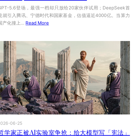
GPT-5.6登场，最强一档却只放给20家伙伴试用；DeepSeek首
轮就引入腾讯、宁德时代和国家基金，估值逼近4000亿。当算力
国产化撞上…
Read More
2026-06-25
哲学家正被AI实验室争抢：给大模型写「宪法」