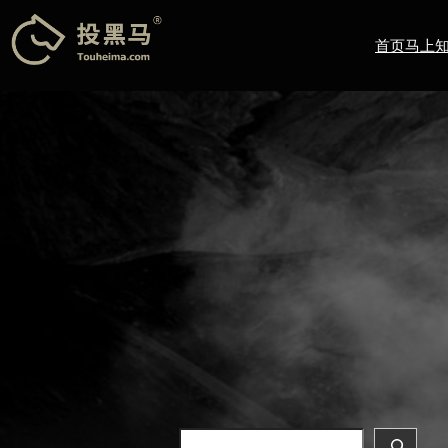
跳
至
首页
马上
内
容
Search