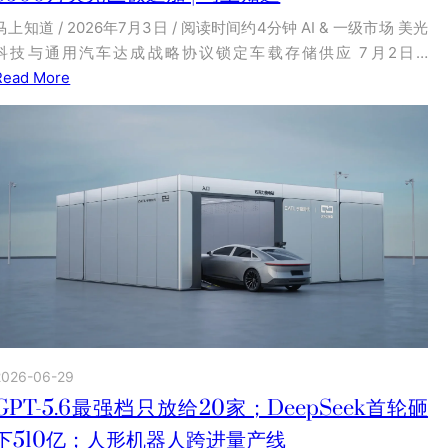
马上知道 / 2026年7月3日 / 阅读时间约4分钟 AI & 一级市场 美光
科技与通用汽车达成战略协议锁定车载存储供应 7月2日…
Read More
2026-06-29
GPT-5.6最强档只放给20家；DeepSeek首轮砸
下510亿；人形机器人跨进量产线