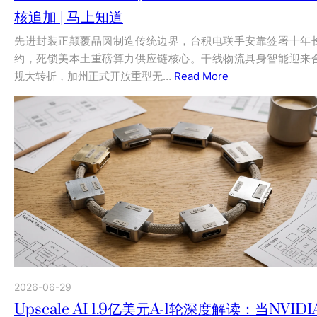
核追加 | 马上知道
先进封装正颠覆晶圆制造传统边界，台积电联手安靠签署十年
约，死锁美本土重磅算力供应链核心。干线物流具身智能迎来
规大转折，加州正式开放重型无…
Read More
2026-06-29
Upscale AI 1.9亿美元A-1轮深度解读：当NVIDI