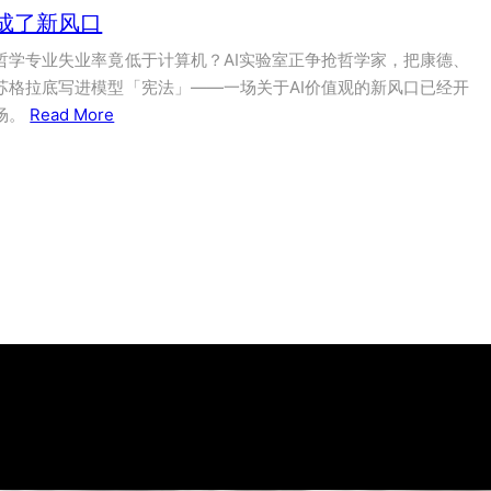
成了新风口
哲学专业失业率竟低于计算机？AI实验室正争抢哲学家，把康德、
苏格拉底写进模型「宪法」——一场关于AI价值观的新风口已经开
场。
Read More