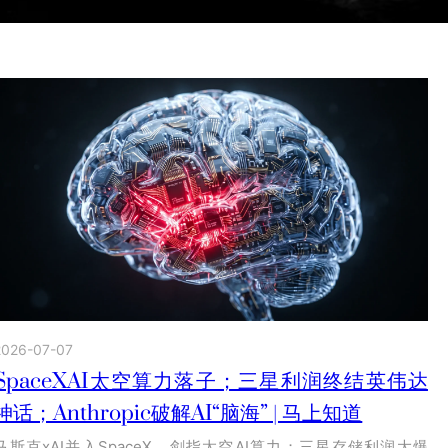
2026-07-07
SpaceXAI太空算力落子；三星利润终结英伟达
神话；Anthropic破解AI“脑海” | 马上知道
马斯克xAI并入SpaceX，剑指太空AI算力；三星存储利润大爆