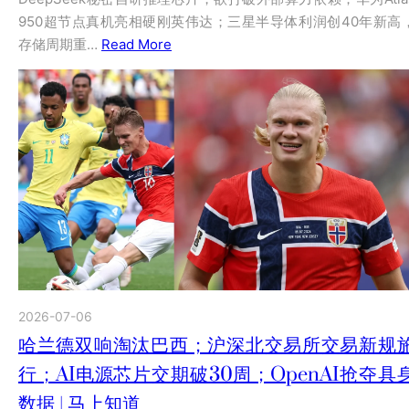
950超节点真机亮相硬刚英伟达；三星半导体利润创40年新高
存储周期重…
Read More
2026-07-06
哈兰德双响淘汰巴西；沪深北交易所交易新规
行；AI电源芯片交期破30周；OpenAI抢夺具
数据 | 马上知道