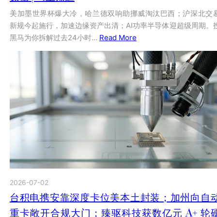
美加墨世界杯爆大冷，哈兰德双响助挪威淘汰巴西；沪深北交
新规今起施行，加速边缘资产出清；AI功率半导体迎超级周期。
黑马为你拆解过去24小时…
Read More
2026-07-02
台积电携安靠深度卡位美本土封装；加州向自
重卡敞开合规大门；臻驱科技获数亿元 A+ 轮