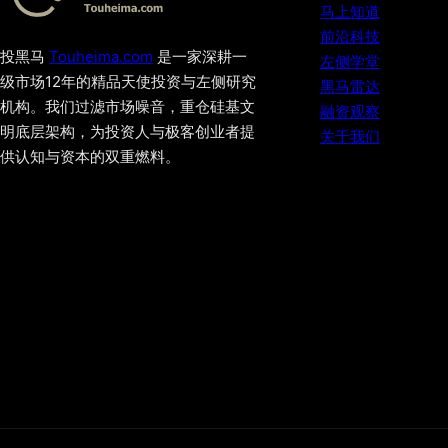
马上知道
前沿科技
投黑马
Touheima.com
是一家深耕一
左侧学堂
级市场12年的精品天使投资与左侧研究
黑马雷达
机构。我们过滤市场噪音，重仓硅基文
融资观察
明底层架构，为投资人与极客创业者提
关于我们
供认知与资本的双重燃料。