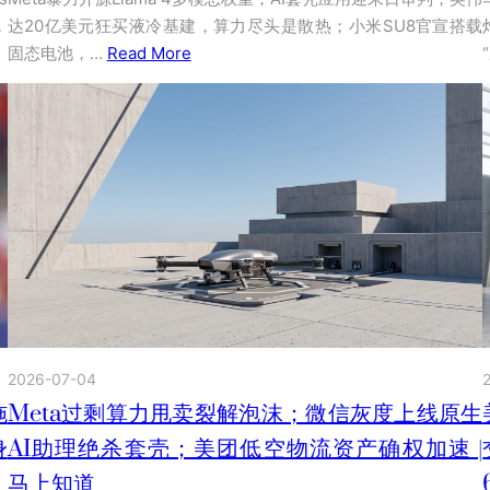
，
达20亿美元狂买液冷基建，算力尽头是散热；小米SU8官宣搭载
固态电池，…
Read More
2026-07-04
施
Meta过剩算力甩卖裂解泡沫；微信灰度上线原生
身
AI助理绝杀套壳；美团低空物流资产确权加速 |
马上知道