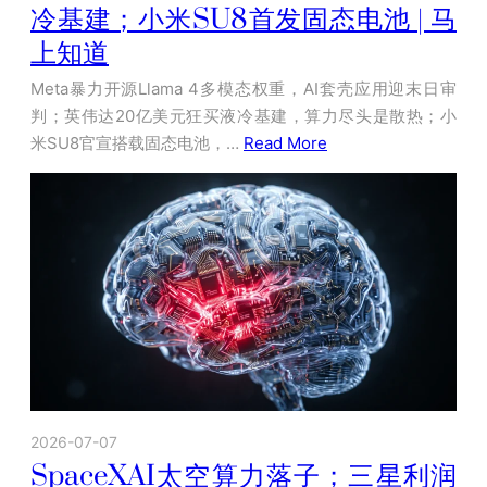
冷基建；小米SU8首发固态电池 | 马
上知道
Meta暴力开源Llama 4多模态权重，AI套壳应用迎末日审
判；英伟达20亿美元狂买液冷基建，算力尽头是散热；小
米SU8官宣搭载固态电池，…
Read More
2026-07-07
SpaceXAI太空算力落子；三星利润