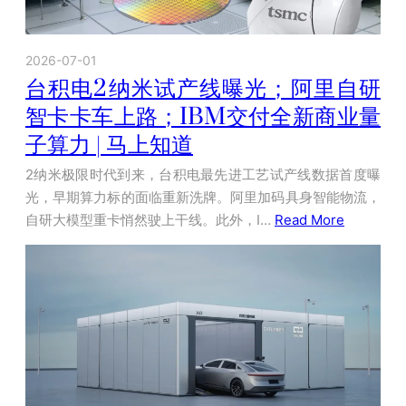
2026-07-01
台积电2纳米试产线曝光；阿里自研
智卡卡车上路；IBM交付全新商业量
子算力 | 马上知道
2纳米极限时代到来，台积电最先进工艺试产线数据首度曝
光，早期算力标的面临重新洗牌。阿里加码具身智能物流，
自研大模型重卡悄然驶上干线。此外，I…
Read More