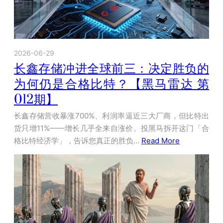
2026-06-29
长鑫存储冲进全球前三：决定胜负的
为何仍是合格比特？【黑马雷达 第
012期】
长鑫存储营收暴涨700%、利润率逼近三大厂商，但比特出
货只增11%——增长几乎全来自涨价。投黑马拆开这门「合
格比特经济学」，告诉您真正的胜负…
Read More