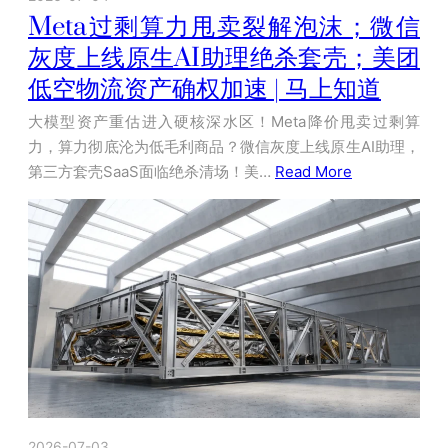
Meta过剩算力甩卖裂解泡沫；微信
灰度上线原生AI助理绝杀套壳；美团
低空物流资产确权加速 | 马上知道
大模型资产重估进入硬核深水区！Meta降价甩卖过剩算
力，算力彻底沦为低毛利商品？微信灰度上线原生AI助理，
第三方套壳SaaS面临绝杀清场！美…
Read More
2026-07-03