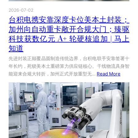
2026-07-02
台积电携安靠深度卡位美本土封装；
加州向自动重卡敞开合规大门；臻驱
科技获数亿元 A+ 轮硬核追加 | 马上
知道
先进封装正颠覆晶圆制造传统边界，台积电联手安靠签署十
年长约，死锁美本土重磅算力供应链核心。干线物流具身智
能迎来合规大转折，加州正式开放重型无…
Read More