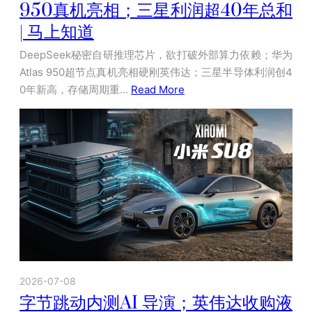
950真机亮相；三星利润超40年总和
| 马上知道
DeepSeek秘密自研推理芯片，欲打破外部算力依赖；华为
Atlas 950超节点真机亮相硬刚英伟达；三星半导体利润创4
0年新高，存储周期重…
Read More
2026-07-08
字节跳动内测AI 导演；英伟达收购液