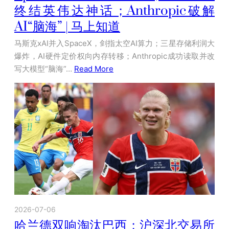
终结英伟达神话；Anthropic破解
AI“脑海” | 马上知道
马斯克xAI并入SpaceX，剑指太空AI算力；三星存储利润大
爆炸，AI硬件定价权向内存转移；Anthropic成功读取并改
写大模型“脑海”…
Read More
2026-07-06
哈兰德双响淘汰巴西；沪深北交易所