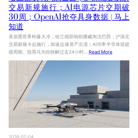
交易新规施行；AI电源芯片交期破
30周；OpenAI抢夺具身数据 | 马上
知道
美加墨世界杯爆大冷，哈兰德双响助挪威淘汰巴西；沪深北
交易新规今起施行，加速边缘资产出清；AI功率半导体迎超
级周期。投黑马为你拆解过去24小时…
Read More
2026-07-04