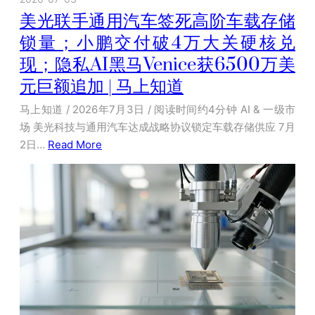
美光联手通用汽车签死高阶车载存储
锁量；小鹏交付破4万大关硬核兑
现；隐私AI黑马Venice获6500万美
元巨额追加 | 马上知道
马上知道 / 2026年7月3日 / 阅读时间约4分钟 AI & 一级市
场 美光科技与通用汽车达成战略协议锁定车载存储供应 7月
2日…
Read More