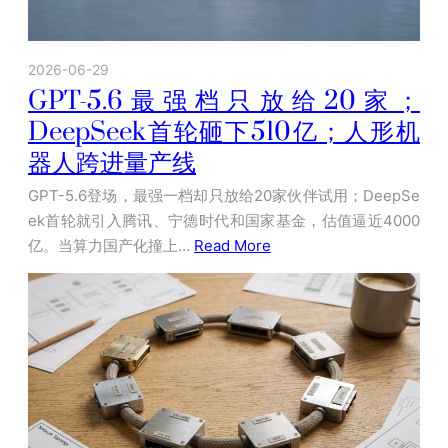
2026-06-29
GPT-5.6最强档只放给20家；
DeepSeek首轮砸下510亿；人形机
器人跨进量产线
GPT-5.6登场，最强一档却只放给20家伙伴试用；DeepSe
ek首轮就引入腾讯、宁德时代和国家基金，估值逼近4000
亿。当算力国产化撞上…
Read More