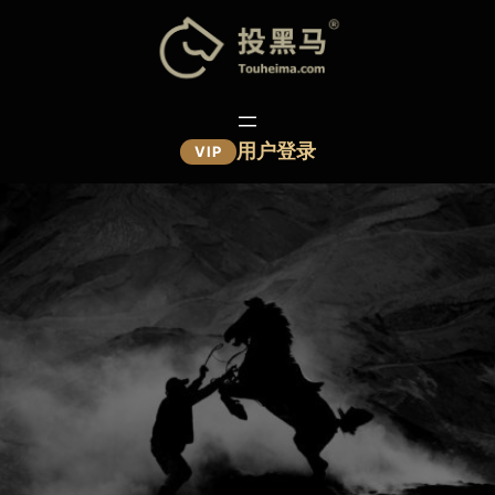
跳
至
内
容
用户登录
VIP