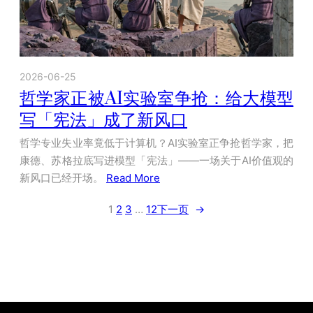
2026-06-25
哲学家正被AI实验室争抢：给大模型
写「宪法」成了新风口
哲学专业失业率竟低于计算机？AI实验室正争抢哲学家，把
康德、苏格拉底写进模型「宪法」——一场关于AI价值观的
新风口已经开场。
Read More
1
2
3
…
12
下一页
→