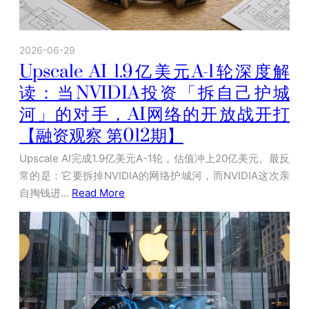
2026-06-29
Upscale AI 1.9亿美元A-1轮深度解
读：当NVIDIA投资「拆自己护城
河」的对手，AI网络的开放战开打
【融资观察 第012期】
Upscale AI完成1.9亿美元A-1轮，估值冲上20亿美元。最反
常的是：它要拆掉NVIDIA的网络护城河，而NVIDIA这次亲
自掏钱进…
Read More