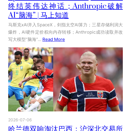
终结英伟达神话；Anthropic破解
AI“脑海” | 马上知道
马斯克xAI并入SpaceX，剑指太空AI算力；三星存储利润大
爆炸，AI硬件定价权向内存转移；Anthropic成功读取并改
写大模型“脑海”…
Read More
2026-07-06
哈兰德双响淘汰巴西；沪深北交易所