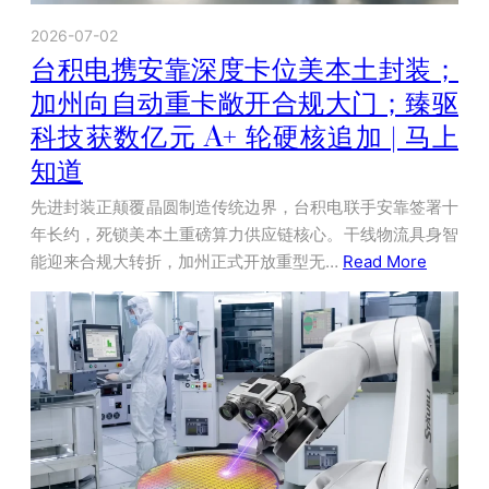
2026-07-02
台积电携安靠深度卡位美本土封装；
加州向自动重卡敞开合规大门；臻驱
科技获数亿元 A+ 轮硬核追加 | 马上
知道
先进封装正颠覆晶圆制造传统边界，台积电联手安靠签署十
年长约，死锁美本土重磅算力供应链核心。干线物流具身智
能迎来合规大转折，加州正式开放重型无…
Read More