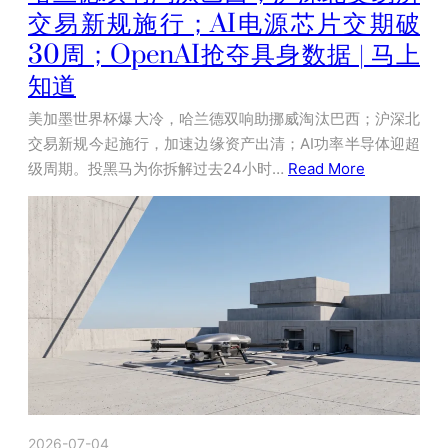
交易新规施行；AI电源芯片交期破
30周；OpenAI抢夺具身数据 | 马上
知道
美加墨世界杯爆大冷，哈兰德双响助挪威淘汰巴西；沪深北
交易新规今起施行，加速边缘资产出清；AI功率半导体迎超
级周期。投黑马为你拆解过去24小时…
Read More
2026-07-04