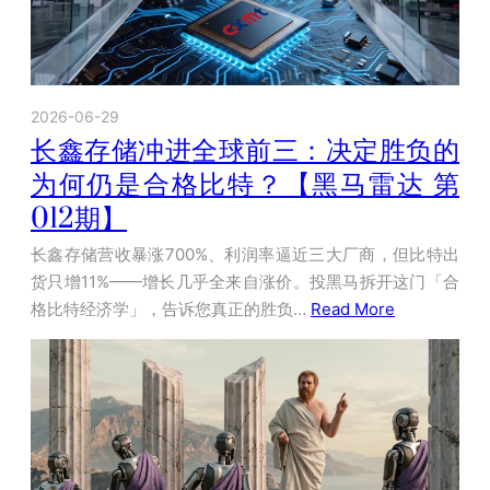
2026-06-29
长鑫存储冲进全球前三：决定胜负的
为何仍是合格比特？【黑马雷达 第
012期】
长鑫存储营收暴涨700%、利润率逼近三大厂商，但比特出
货只增11%——增长几乎全来自涨价。投黑马拆开这门「合
格比特经济学」，告诉您真正的胜负…
Read More