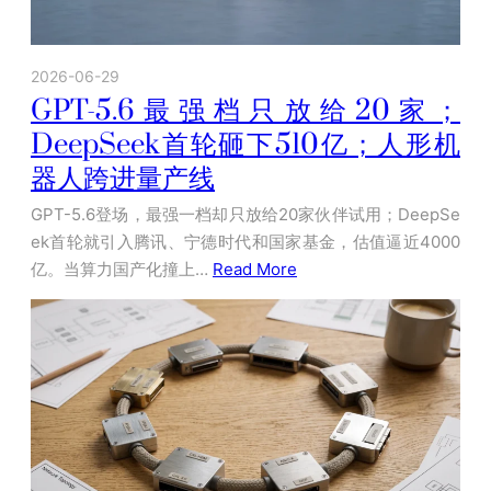
2026-06-29
GPT-5.6最强档只放给20家；
DeepSeek首轮砸下510亿；人形机
器人跨进量产线
GPT-5.6登场，最强一档却只放给20家伙伴试用；DeepSe
ek首轮就引入腾讯、宁德时代和国家基金，估值逼近4000
亿。当算力国产化撞上…
Read More