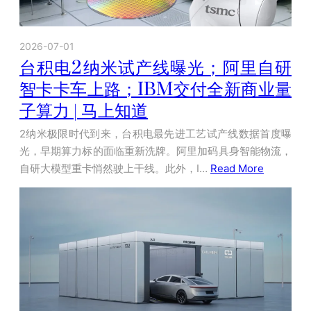
2026-07-01
台积电2纳米试产线曝光；阿里自研
智卡卡车上路；IBM交付全新商业量
子算力 | 马上知道
2纳米极限时代到来，台积电最先进工艺试产线数据首度曝
光，早期算力标的面临重新洗牌。阿里加码具身智能物流，
自研大模型重卡悄然驶上干线。此外，I…
Read More