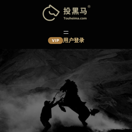
跳
至
内
容
用户登录
VIP