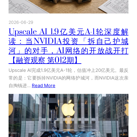
2026-06-29
Upscale AI 1.9亿美元A-1轮深度解
读：当NVIDIA投资「拆自己护城
河」的对手，AI网络的开放战开打
【融资观察 第012期】
Upscale AI完成1.9亿美元A-1轮，估值冲上20亿美元。最反
常的是：它要拆掉NVIDIA的网络护城河，而NVIDIA这次亲
自掏钱进…
Read More