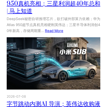
950真机亮相；三星利润超40年总和
| 马上知道
DeepSeek秘密自研推理芯片，欲打破外部算力依赖；华为
Atlas 950超节点真机亮相硬刚英伟达；三星半导体利润创4
0年新高，存储周期重…
Read More
2026-07-08
字节跳动内测AI 导演；英伟达收购液