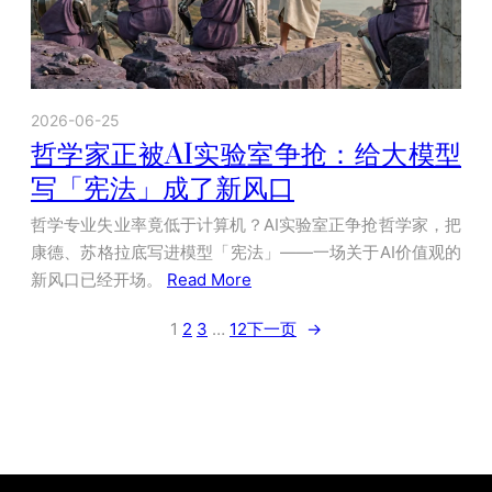
2026-06-25
哲学家正被AI实验室争抢：给大模型
写「宪法」成了新风口
哲学专业失业率竟低于计算机？AI实验室正争抢哲学家，把
康德、苏格拉底写进模型「宪法」——一场关于AI价值观的
新风口已经开场。
Read More
1
2
3
…
12
下一页
→