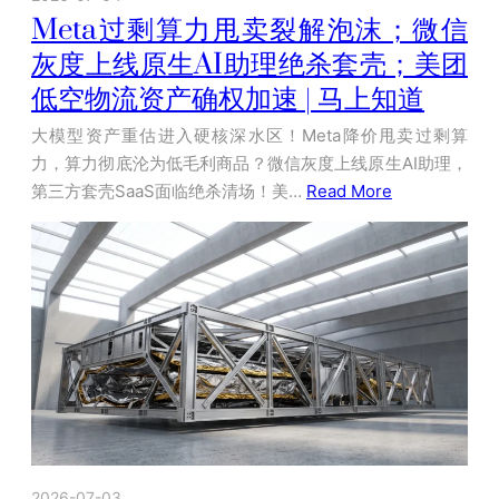
Meta过剩算力甩卖裂解泡沫；微信
灰度上线原生AI助理绝杀套壳；美团
低空物流资产确权加速 | 马上知道
大模型资产重估进入硬核深水区！Meta降价甩卖过剩算
力，算力彻底沦为低毛利商品？微信灰度上线原生AI助理，
第三方套壳SaaS面临绝杀清场！美…
Read More
2026-07-03