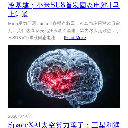
冷基建；小米SU8首发固态电池 | 马
上知道
Meta暴力开源Llama 4多模态权重，AI套壳应用迎末日审
判；英伟达20亿美元狂买液冷基建，算力尽头是散热；小
米SU8官宣搭载固态电池，…
Read More
2026-07-07
SpaceXAI太空算力落子；三星利润