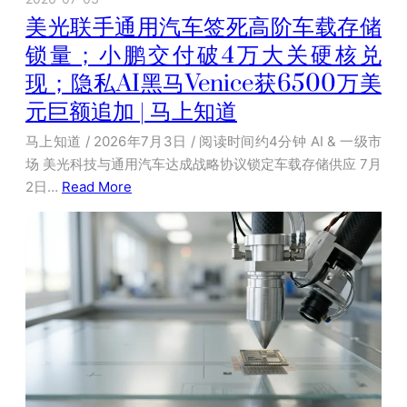
美光联手通用汽车签死高阶车载存储
锁量；小鹏交付破4万大关硬核兑
现；隐私AI黑马Venice获6500万美
元巨额追加 | 马上知道
马上知道 / 2026年7月3日 / 阅读时间约4分钟 AI & 一级市
场 美光科技与通用汽车达成战略协议锁定车载存储供应 7月
2日…
Read More