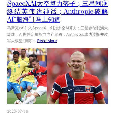
SpaceXAI太空算力落子；三星利润
终结英伟达神话；Anthropic破解
AI“脑海” | 马上知道
马斯克xAI并入SpaceX，剑指太空AI算力；三星存储利润大
爆炸，AI硬件定价权向内存转移；Anthropic成功读取并改
写大模型“脑海”…
Read More
2026-07-06