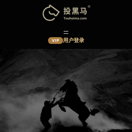
跳
至
内
容
用户登录
VIP