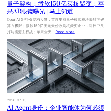
量子架构；微软150亿买核聚变；苹
果AR眼镜曝光 | 马上知道
OpenAI GPT-5架构大修，首度集成量子模拟模块降维突破
算力极限；微软150亿美元天价收购核聚变企业，科技巨头
打响能源主权战；苹果全天…
Read More
2026-07-13
AI Agent身份：企业智能体为何必须