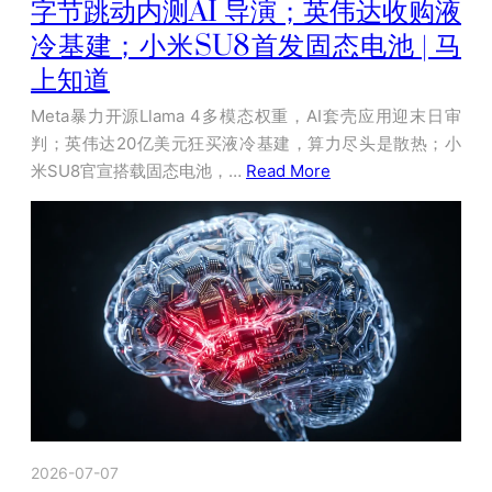
字节跳动内测AI 导演；英伟达收购液
冷基建；小米SU8首发固态电池 | 马
上知道
Meta暴力开源Llama 4多模态权重，AI套壳应用迎末日审
判；英伟达20亿美元狂买液冷基建，算力尽头是散热；小
米SU8官宣搭载固态电池，…
Read More
2026-07-07