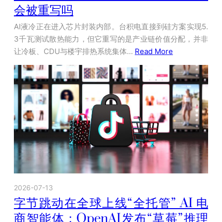
会被重写吗
AI液冷正在进入芯片封装内部。台积电直接到硅方案实现5.
3千瓦测试散热能力，但它重写的是产业链价值分配，并非
让冷板、CDU与楼宇排热系统集体…
Read More
2026-07-13
字节跳动在全球上线“全托管” AI 电
商智能体；OpenAI发布“草莓”推理