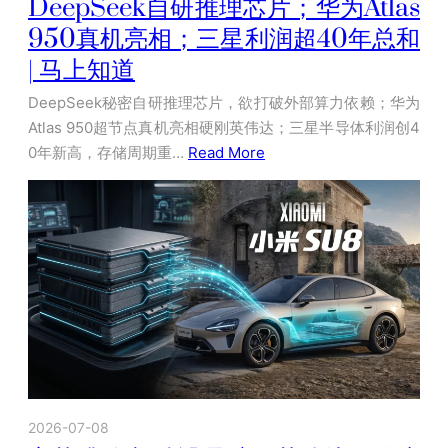
DeepSeek自研推理芯片；华为Atlas
950真机亮相；三星利润超40年总和
| 马上知道
DeepSeek秘密自研推理芯片，欲打破外部算力依赖；华为
Atlas 950超节点真机亮相硬刚英伟达；三星半导体利润创4
0年新高，存储周期重…
Read More
2026-07-08