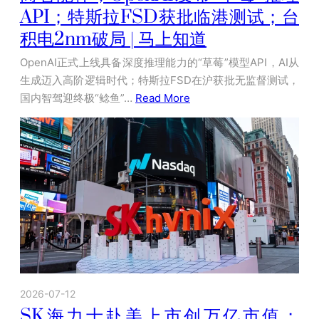
API；特斯拉FSD获批临港测试；台
积电2nm破局 | 马上知道
OpenAI正式上线具备深度推理能力的“草莓”模型API，AI从
生成迈入高阶逻辑时代；特斯拉FSD在沪获批无监督测试，
国内智驾迎终极“鲶鱼”…
Read More
2026-07-12
SK海力士赴美上市创万亿市值；