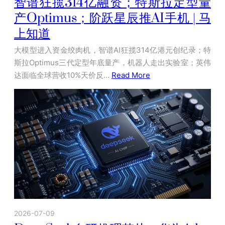
智谱狂揽314亿融资；特斯拉定型量
产Optimus；阶跃星辰推AI手机 | 马
上知道
大模型进入资金绞肉机，智谱AI狂揽314亿港元创纪录；特
斯拉Optimus三代定型年底量产，机器人走出实验室；英伟
达面临全球营收10%天价反…
Read More
2026-07-09