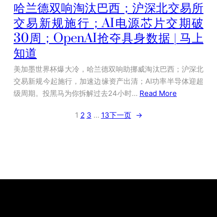
哈兰德双响淘汰巴西；沪深北交易所
交易新规施行；AI电源芯片交期破
30周；OpenAI抢夺具身数据 | 马上
知道
美加墨世界杯爆大冷，哈兰德双响助挪威淘汰巴西；沪深北
交易新规今起施行，加速边缘资产出清；AI功率半导体迎超
级周期。投黑马为你拆解过去24小时…
Read More
1
2
3
…
13
下一页
→