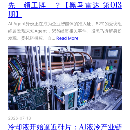
先「领工牌」？【黑马雷达 第013
期】
AI Agent身份正在成为企业智能体的准入证。82%的受访组
织曾发现未知Agent，65%经历相关事件。投黑马拆解身份
发现、委托链授权、自…
Read More
2026-07-13
冷却液开始逼近硅片：AI液冷产业链