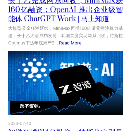
长十乙完成网系回收；MiniMax获
160亿融资；OpenAI 推出企业级智
能体 ChatGPT Work | 马上知道
大模型吸金狂潮延续，MiniMax再揽160亿港元押注算力基
建；长十乙火箭成功发射，我国首度实现网系回收；特斯拉
Optimus下达年底周产2…
Read More
2026-07-10