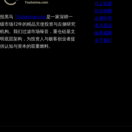
马上知道
前沿科技
投黑马
Touheima.com
是一家深耕一
左侧学堂
级市场12年的精品天使投资与左侧研究
黑马雷达
机构。我们过滤市场噪音，重仓硅基文
融资观察
明底层架构，为投资人与极客创业者提
关于我们
供认知与资本的双重燃料。