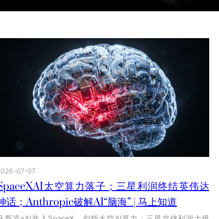
2026-07-07
SpaceXAI太空算力落子；三星利润终结英伟达
神话；Anthropic破解AI“脑海” | 马上知道
马斯克xAI并入SpaceX，剑指太空AI算力；三星存储利润大爆