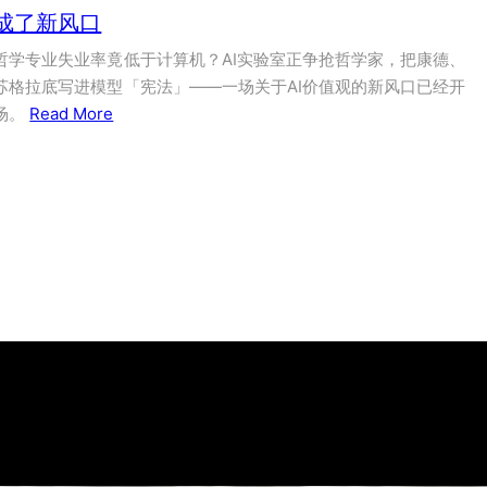
成了新风口
哲学专业失业率竟低于计算机？AI实验室正争抢哲学家，把康德、
苏格拉底写进模型「宪法」——一场关于AI价值观的新风口已经开
场。
Read More