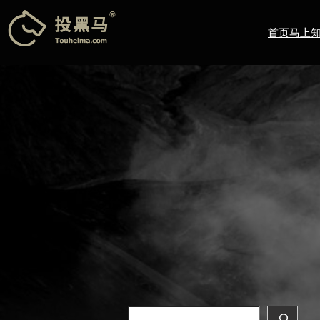
跳
至
首页
马上
内
容
Search