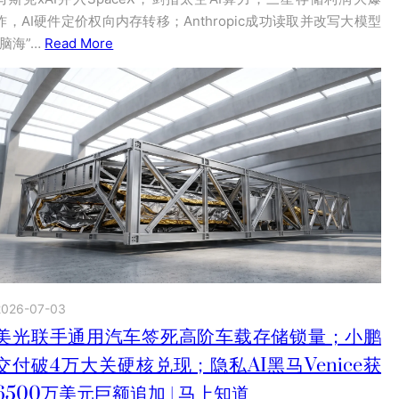
炸，AI硬件定价权向内存转移；Anthropic成功读取并改写大模型
“脑海”…
Read More
2026-07-03
美光联手通用汽车签死高阶车载存储锁量；小鹏
交付破4万大关硬核兑现；隐私AI黑马Venice获
6500万美元巨额追加 | 马上知道