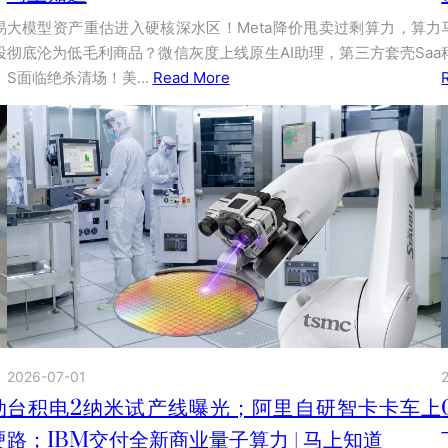
易
大模型资产重估进入硬核深水区！Meta降价甩卖过剩算力，算力
投
彻底沦为低毛利商品？微信灰度上线原生AI助理，第三方套壳Saa
S面临绝杀清场！美…
Read More
2026-07-01
台积电2纳米试产线曝光；阿里自研智卡卡车上
动
路；IBM交付全新商业量子算力 | 马上知道
硬