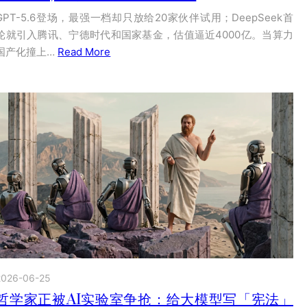
GPT-5.6登场，最强一档却只放给20家伙伴试用；DeepSeek首
轮就引入腾讯、宁德时代和国家基金，估值逼近4000亿。当算力
国产化撞上…
Read More
2026-06-25
哲学家正被AI实验室争抢：给大模型写「宪法」