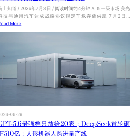
马上知道 / 2026年7月3日 / 阅读时间约4分钟 AI & 一级市场 美光
科技与通用汽车达成战略协议锁定车载存储供应 7月2日…
Read More
2026-06-29
GPT-5.6最强档只放给20家；DeepSeek首轮砸
下510亿；人形机器人跨进量产线