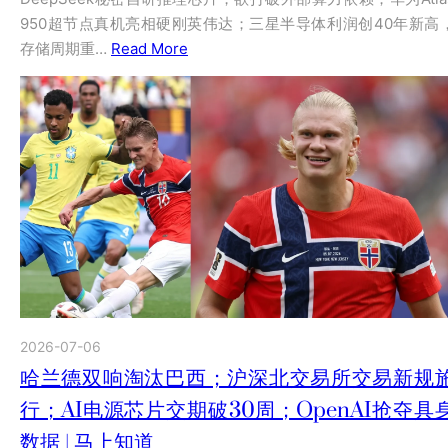
950超节点真机亮相硬刚英伟达；三星半导体利润创40年新高
存储周期重…
Read More
2026-07-06
哈兰德双响淘汰巴西；沪深北交易所交易新规
行；AI电源芯片交期破30周；OpenAI抢夺具
数据 | 马上知道