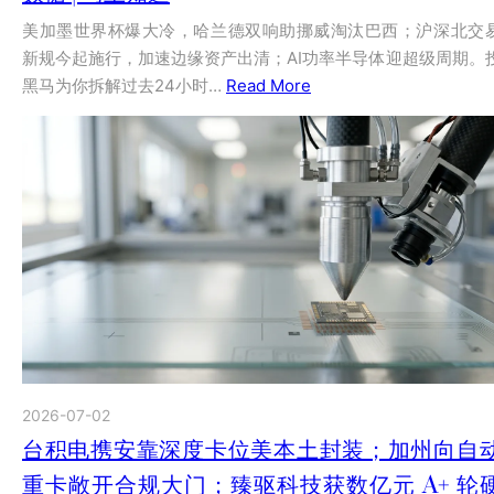
美加墨世界杯爆大冷，哈兰德双响助挪威淘汰巴西；沪深北交
新规今起施行，加速边缘资产出清；AI功率半导体迎超级周期。
黑马为你拆解过去24小时…
Read More
2026-07-02
台积电携安靠深度卡位美本土封装；加州向自
重卡敞开合规大门；臻驱科技获数亿元 A+ 轮