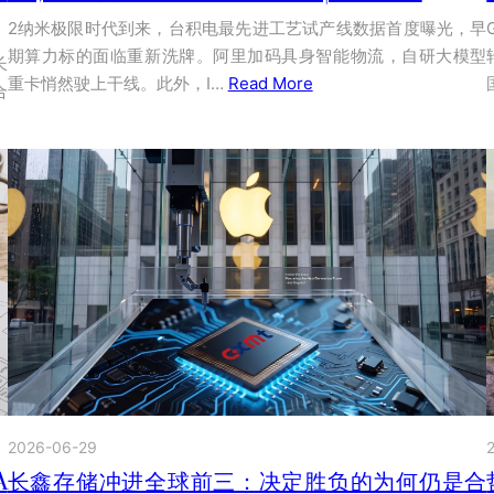
2纳米极限时代到来，台积电最先进工艺试产线数据首度曝光，早
期算力标的面临重新洗牌。阿里加码具身智能物流，自研大模型
长
重卡悄然驶上干线。此外，I…
Read More
合
2026-06-29
A
长鑫存储冲进全球前三：决定胜负的为何仍是合