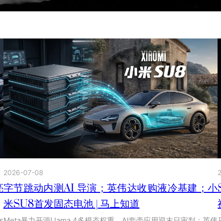
2026-07-08
亮
字节跳动内测AI 导演；英伟达收购液冷基建；小
米SU8首发固态电池 | 马上知道
s
Meta暴力开源Llama 4多模态权重，AI套壳应用迎末日审判；英伟