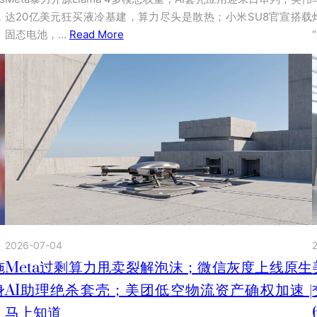
，
达20亿美元狂买液冷基建，算力尽头是散热；小米SU8官宣搭载
固态电池，…
Read More
2026-07-04
施
Meta过剩算力甩卖裂解泡沫；微信灰度上线原生
身
AI助理绝杀套壳；美团低空物流资产确权加速 |
马上知道