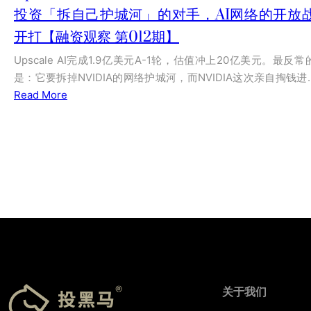
投资「拆自己护城河」的对手，AI网络的开放
开打【融资观察 第012期】
Upscale AI完成1.9亿美元A-1轮，估值冲上20亿美元。最反常
是：它要拆掉NVIDIA的网络护城河，而NVIDIA这次亲自掏钱进
Read More
关于我们