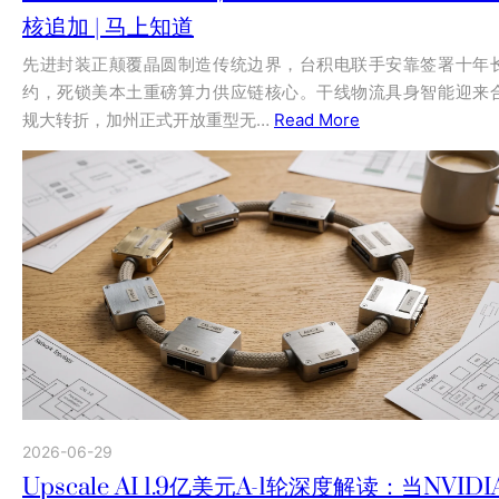
核追加 | 马上知道
先进封装正颠覆晶圆制造传统边界，台积电联手安靠签署十年
约，死锁美本土重磅算力供应链核心。干线物流具身智能迎来
规大转折，加州正式开放重型无…
Read More
2026-06-29
Upscale AI 1.9亿美元A-1轮深度解读：当NVIDI