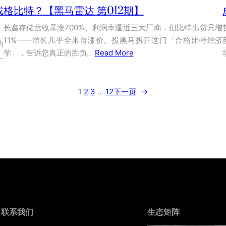
战
格比特？【黑马雷达 第012期】
长鑫存储营收暴涨700%、利润率逼近三大厂商，但比特出货只增
11%——增长几乎全来自涨价。投黑马拆开这门「合格比特经济
的
学」，告诉您真正的胜负…
Read More
…
1
2
3
…
12
下一页
→
联系我们
生态矩阵