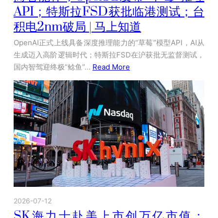
API；特斯拉FSD获批临港测试；台
积电2nm破局 | 马上知道
OpenAI正式上线具备深度推理能力的“草莓”模型API，AI从
生成迈入高阶逻辑时代；特斯拉FSD在沪获批无监督测试，
国内智驾迎终极“鲶鱼”…
Read More
2026-07-12
SK海力士赴美上市创万亿市值；