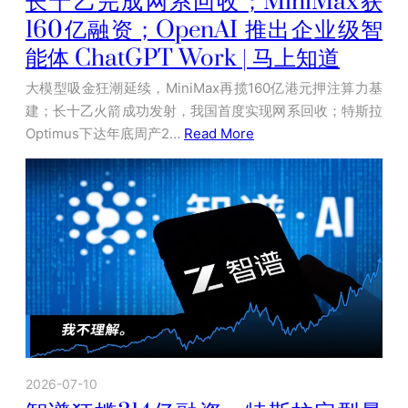
长十乙完成网系回收；MiniMax获
160亿融资；OpenAI 推出企业级智
能体 ChatGPT Work | 马上知道
大模型吸金狂潮延续，MiniMax再揽160亿港元押注算力基
建；长十乙火箭成功发射，我国首度实现网系回收；特斯拉
Optimus下达年底周产2…
Read More
2026-07-10