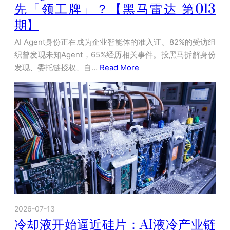
先「领工牌」？【黑马雷达 第013
期】
AI Agent身份正在成为企业智能体的准入证。82%的受访组
织曾发现未知Agent，65%经历相关事件。投黑马拆解身份
发现、委托链授权、自…
Read More
2026-07-13
冷却液开始逼近硅片：AI液冷产业链