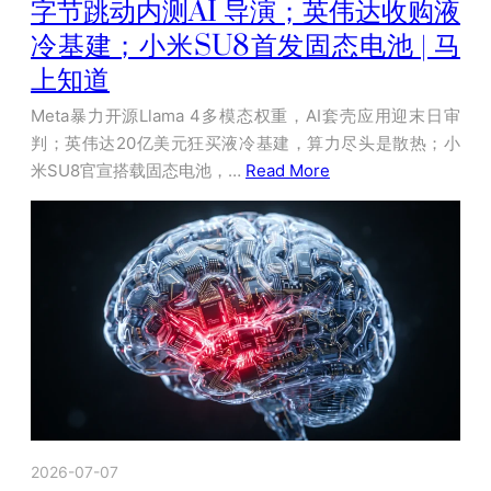
字节跳动内测AI 导演；英伟达收购液
冷基建；小米SU8首发固态电池 | 马
上知道
Meta暴力开源Llama 4多模态权重，AI套壳应用迎末日审
判；英伟达20亿美元狂买液冷基建，算力尽头是散热；小
米SU8官宣搭载固态电池，…
Read More
2026-07-07