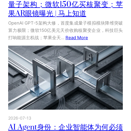
量子架构；微软150亿买核聚变；苹
果AR眼镜曝光 | 马上知道
OpenAI GPT-5架构大修，首度集成量子模拟模块降维突破
算力极限；微软150亿美元天价收购核聚变企业，科技巨头
打响能源主权战；苹果全天…
Read More
2026-07-13
AI Agent身份：企业智能体为何必须