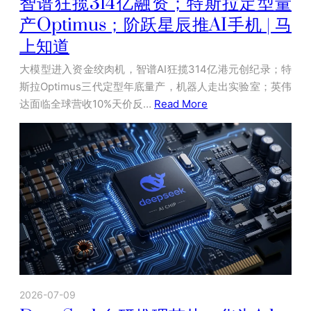
智谱狂揽314亿融资；特斯拉定型量
产Optimus；阶跃星辰推AI手机 | 马
上知道
大模型进入资金绞肉机，智谱AI狂揽314亿港元创纪录；特
斯拉Optimus三代定型年底量产，机器人走出实验室；英伟
达面临全球营收10%天价反…
Read More
2026-07-09