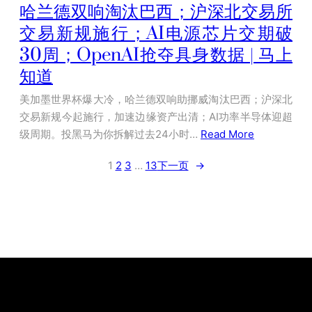
哈兰德双响淘汰巴西；沪深北交易所
交易新规施行；AI电源芯片交期破
30周；OpenAI抢夺具身数据 | 马上
知道
美加墨世界杯爆大冷，哈兰德双响助挪威淘汰巴西；沪深北
交易新规今起施行，加速边缘资产出清；AI功率半导体迎超
级周期。投黑马为你拆解过去24小时…
Read More
1
2
3
…
13
下一页
→