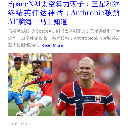
SpaceXAI太空算力落子；三星利润
终结英伟达神话；Anthropic破解
AI“脑海” | 马上知道
马斯克xAI并入SpaceX，剑指太空AI算力；三星存储利润大
爆炸，AI硬件定价权向内存转移；Anthropic成功读取并改
写大模型“脑海”…
Read More
2026-07-06