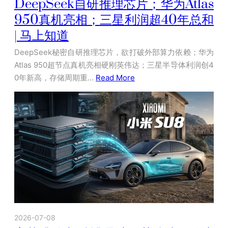
DeepSeek自研推理芯片；华为Atlas
950真机亮相；三星利润超40年总和
| 马上知道
DeepSeek秘密自研推理芯片，欲打破外部算力依赖；华为
Atlas 950超节点真机亮相硬刚英伟达；三星半导体利润创4
0年新高，存储周期重…
Read More
2026-07-08