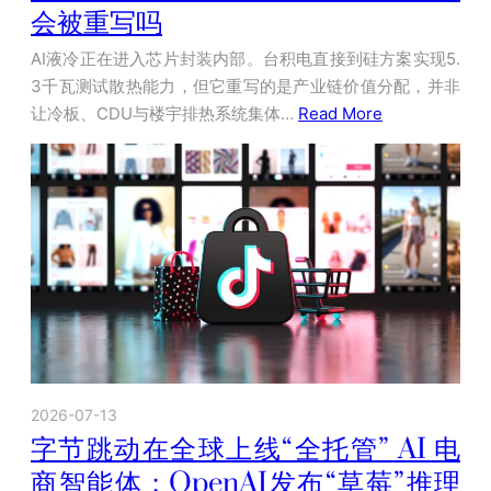
会被重写吗
AI液冷正在进入芯片封装内部。台积电直接到硅方案实现5.
3千瓦测试散热能力，但它重写的是产业链价值分配，并非
让冷板、CDU与楼宇排热系统集体…
Read More
2026-07-13
字节跳动在全球上线“全托管” AI 电
商智能体；OpenAI发布“草莓”推理