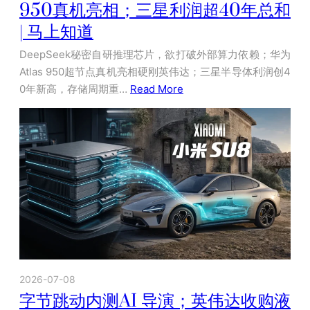
950真机亮相；三星利润超40年总和
| 马上知道
DeepSeek秘密自研推理芯片，欲打破外部算力依赖；华为
Atlas 950超节点真机亮相硬刚英伟达；三星半导体利润创4
0年新高，存储周期重…
Read More
2026-07-08
字节跳动内测AI 导演；英伟达收购液