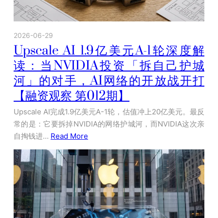
2026-06-29
Upscale AI 1.9亿美元A-1轮深度解
读：当NVIDIA投资「拆自己护城
河」的对手，AI网络的开放战开打
【融资观察 第012期】
Upscale AI完成1.9亿美元A-1轮，估值冲上20亿美元。最反
常的是：它要拆掉NVIDIA的网络护城河，而NVIDIA这次亲
自掏钱进…
Read More