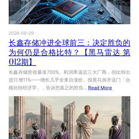
2026-06-29
长鑫存储冲进全球前三：决定胜负的
为何仍是合格比特？【黑马雷达 第
012期】
长鑫存储营收暴涨700%、利润率逼近三大厂商，但比特出
货只增11%——增长几乎全来自涨价。投黑马拆开这门「合
格比特经济学」，告诉您真正的胜负…
Read More