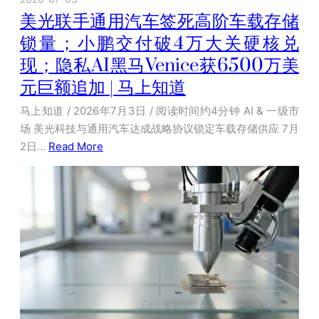
美光联手通用汽车签死高阶车载存储
锁量；小鹏交付破4万大关硬核兑
现；隐私AI黑马Venice获6500万美
元巨额追加 | 马上知道
马上知道 / 2026年7月3日 / 阅读时间约4分钟 AI & 一级市
场 美光科技与通用汽车达成战略协议锁定车载存储供应 7月
2日…
Read More