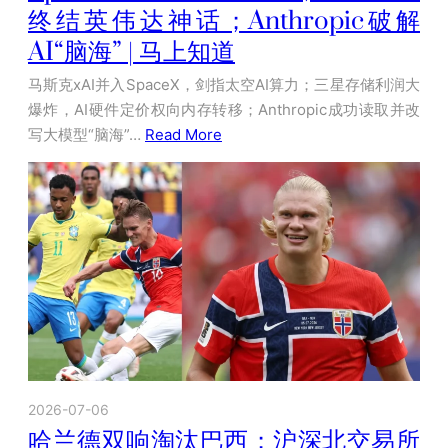
终结英伟达神话；Anthropic破解
AI“脑海” | 马上知道
马斯克xAI并入SpaceX，剑指太空AI算力；三星存储利润大
爆炸，AI硬件定价权向内存转移；Anthropic成功读取并改
写大模型“脑海”…
Read More
2026-07-06
哈兰德双响淘汰巴西；沪深北交易所