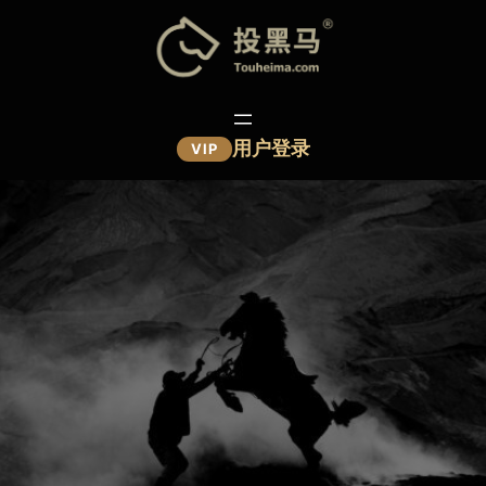
跳
至
内
容
用户登录
VIP