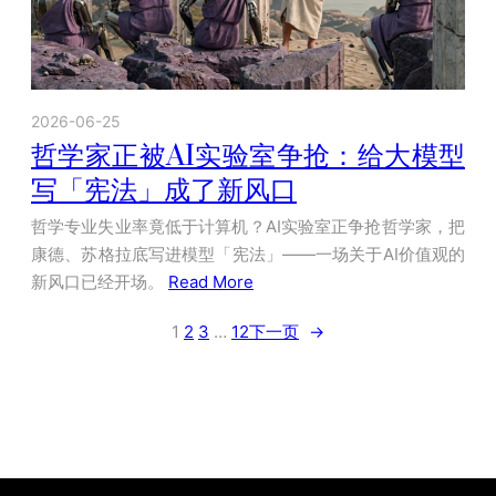
2026-06-25
哲学家正被AI实验室争抢：给大模型
写「宪法」成了新风口
哲学专业失业率竟低于计算机？AI实验室正争抢哲学家，把
康德、苏格拉底写进模型「宪法」——一场关于AI价值观的
新风口已经开场。
Read More
1
2
3
…
12
下一页
→