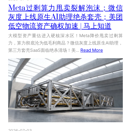
Meta过剩算力甩卖裂解泡沫；微信
灰度上线原生AI助理绝杀套壳；美团
低空物流资产确权加速 | 马上知道
大模型资产重估进入硬核深水区！Meta降价甩卖过剩算
力，算力彻底沦为低毛利商品？微信灰度上线原生AI助理，
第三方套壳SaaS面临绝杀清场！美…
Read More
2026-07-03