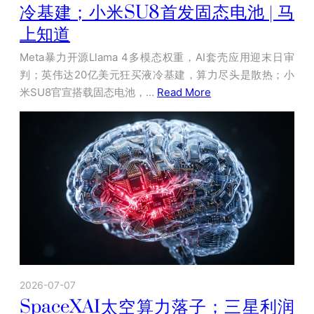
冷基建；小米SU8首发固态电池 | 马
上知道
Meta暴力开源Llama 4多模态权重，AI套壳应用迎末日审
判；英伟达20亿美元狂买液冷基建，算力尽头是散热；小
米SU8官宣搭载固态电池，…
Read More
2026-07-07
SpaceXAI太空算力落子；三星利润