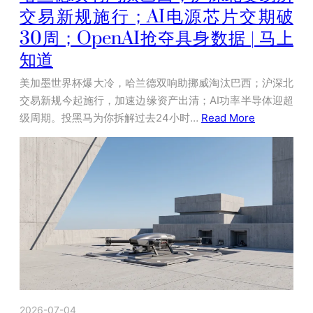
交易新规施行；AI电源芯片交期破
30周；OpenAI抢夺具身数据 | 马上
知道
美加墨世界杯爆大冷，哈兰德双响助挪威淘汰巴西；沪深北
交易新规今起施行，加速边缘资产出清；AI功率半导体迎超
级周期。投黑马为你拆解过去24小时…
Read More
2026-07-04