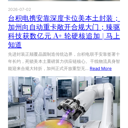
2026-07-02
台积电携安靠深度卡位美本土封装；
加州向自动重卡敞开合规大门；臻驱
科技获数亿元 A+ 轮硬核追加 | 马上
知道
先进封装正颠覆晶圆制造传统边界，台积电联手安靠签署十
年长约，死锁美本土重磅算力供应链核心。干线物流具身智
能迎来合规大转折，加州正式开放重型无…
Read More