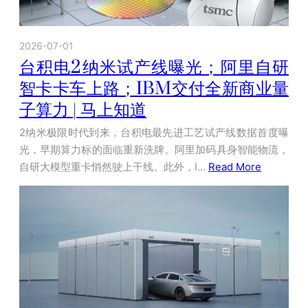
2026-07-01
台积电2纳米试产线曝光；阿里自研
智卡卡车上路；IBM交付全新商业量
子算力 | 马上知道
2纳米极限时代到来，台积电最先进工艺试产线数据首度曝
光，早期算力标的面临重新洗牌。阿里加码具身智能物流，
自研大模型重卡悄然驶上干线。此外，I…
Read More