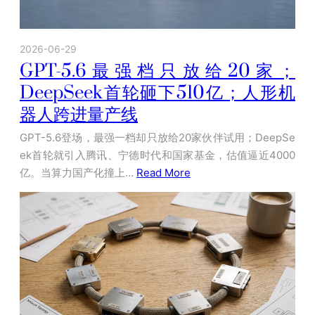
2026-06-29
GPT-5.6最强档只放给20家；
DeepSeek首轮砸下510亿；人形机
器人跨进量产线
GPT-5.6登场，最强一档却只放给20家伙伴试用；DeepSe
ek首轮就引入腾讯、宁德时代和国家基金，估值逼近4000
亿。当算力国产化撞上…
Read More